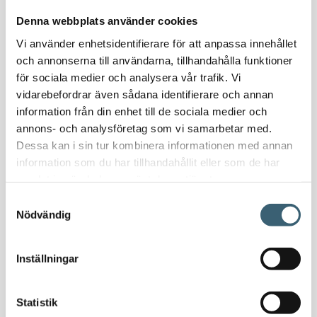
Nödvattenutrustning
Denna webbplats använder cookies
Oljeavskiljare & Fettavskiljare
Vi använder enhetsidentifierare för att anpassa innehållet
Specialsvetsade lagringstankar
och annonserna till användarna, tillhandahålla funktioner
Ståltankar för lagring, transport & process
för sociala medier och analysera vår trafik. Vi
vidarebefordrar även sådana identifierare och annan
AdBlue
information från din enhet till de sociala medier och
AdBluetankar
annons- och analysföretag som vi samarbetar med.
Dessa kan i sin tur kombinera informationen med annan
AdBlue transporttankar
information som du har tillhandahållit eller som de har
AdBluepumpar & tillbehör
samlat in när du har använt deras tjänster.
Diesel
Samtyckesval
Transporttankar Diesel
Nödvändig
Dieselpumpar & tillbehör
Dieseltankar 1200-9000 liter
Inställningar
Dieseltank reservdelar & tillbehör
Dieseltankar ADR 500-3000 liter
Oljetankar 200-9000 liter
Statistik