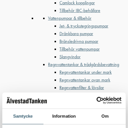
Camlock kopplingar
Tillbehör IBC-behållare
Vattenpumpar & tillbehör
Jet- & tryckstegringspumpar
Dränkbara pumpar
Bränsledrivna pumpar
Tillbehör vattenpumpar
Slangvindor
Regnvattentankar & trädgårdsbevattning
Regnvattentankar under mark
Regnvattentankar ovan mark
Regnvattenfilter & lövsilar
Trädgårdsbevattning
Bevattning & underhåll
Bufferttankar till växtskyddsspruta
Samtycke
Information
Om
Vattenplattformar
Vattenvagnar