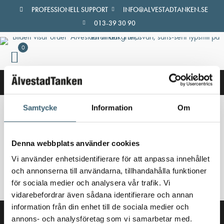
Hoppa
PROFESSIONELL SUPPORT
INFO@ALVESTADTANKEN.SE
till
013-39 30 90
innehåll
0
Samtycke
Information
Om
Hem
/
Butik
/ Produkter märkta ”Mixertank”
Mixertank
Denna webbplats använder cookies
Vi använder enhetsidentifierare för att anpassa innehållet
Inga produkter hittades som motsvarar ditt val.
och annonserna till användarna, tillhandahålla funktioner
för sociala medier och analysera vår trafik. Vi
vidarebefordrar även sådana identifierare och annan
information från din enhet till de sociala medier och
annons- och analysföretag som vi samarbetar med.