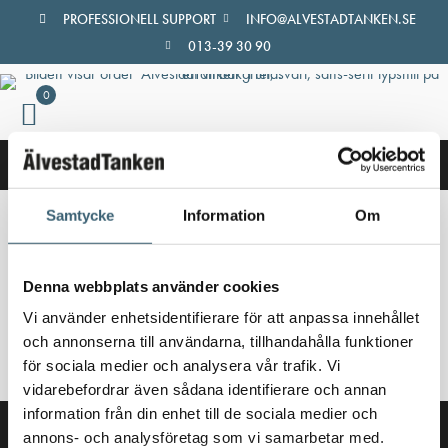
Hoppa
PROFESSIONELL SUPPORT
INFO@ALVESTADTANKEN.SE
till
013-39 30 90
innehåll
0
Samtycke
Information
Om
Hem
/
Butik
/ Produkter märkta ”Mobil bränsletank”
Mobil bränsletank
Denna webbplats använder cookies
Vi använder enhetsidentifierare för att anpassa innehållet
Inga produkter hittades som motsvarar ditt val.
och annonserna till användarna, tillhandahålla funktioner
för sociala medier och analysera vår trafik. Vi
vidarebefordrar även sådana identifierare och annan
information från din enhet till de sociala medier och
annons- och analysföretag som vi samarbetar med.