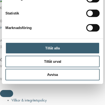
Kontakt
Statistik
013-39 30 90
info@alvestadtanken.se
Marknadsföring
Algolgatan 7
583 30 Linköping
Tillåt alla
Öppettider butik:
Tillåt urval
Vardagar 07.00 - 16.00
Avvisa
Viktiga länkar
Villkor & integritetspolicy