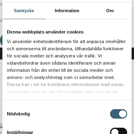
Inga produkter i varukorgen.
Samtycke
Information
Om
Inga produkter i varukorgen.
Denna webbplats använder cookies
Fortsätt handla
Vi använder enhetsidentifierare för att anpassa innehållet
och annonserna till användarna, tillhandahålla funktioner
för sociala medier och analysera vår trafik. Vi
vidarebefordrar även sådana identifierare och annan
information från din enhet till de sociala medier och
Hem
/
Butik
/ Produkter märkta ”nivåstyrning vattentank”
annons- och analysföretag som vi samarbetar med.
Dessa kan i sin tur kombinera informationen med annan
nivåstyrning vattentank
information som du har tillhandahållit eller som de har
samlat in när du har använt deras tjänster.
Inga produkter hittades som motsvarar ditt val.
Samtyckesval
Nödvändig
Inställningar