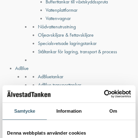
Bufferttankar till växtskyddsspruta
Vattenplattformar
Vattenvagnar
Nödvattenutrustning
Oljeavskiljare & Fettavskiljare
Specialsvetsade lagringstankar
Ståltankar för lagring, transport & process
AdBlue
AdBluetankar
AdBlue transporttankar
AdBluepumpar & tillbehör
Diesel
Transporttankar Diesel
Samtycke
Information
Om
Dieselpumpar & tillbehör
Dieseltankar 1200-9000 liter
Denna webbplats använder cookies
Dieseltank reservdelar & tillbehör