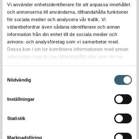
Vi använder enhetsidentifierare för att anpassa innehållet
Dieseltankar ADR 500-3000 liter
och annonserna till användarna, tillhandahålla funktioner
Oljetankar 200-9000 liter
för sociala medier och analysera vår trafik. Vi
Bensin
vidarebefordrar även sådana identifierare och annan
Bensintankar
information från din enhet till de sociala medier och
Bensinutrustning
annons- och analysföretag som vi samarbetar med.
Dessa kan i sin tur kombinera informationen med annan
Kem
information som du har tillhandahållit eller som de har
Kemikalietankar
samlat in när du har använt deras tjänster.
Samtyckesval
Nödvändig
Verkstad
Uppsamlingskärl för fat & IBC
Inställningar
Spilloljetankar & utrustning
Oljepumpar & tillbehör
Statistik
Förvaringslådor & sandlådor
Uthyrning
Marknadsföring