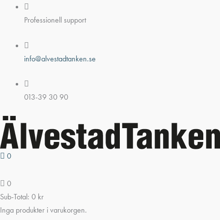
Hoppa
till
Professionell support
innehåll
info@alvestadtanken.se
013-39 30 90
0
0
Sub-Total:
0
kr
Inga produkter i varukorgen.