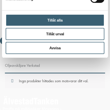
Kundcase
Om oss
Nyheter
Kundspecifik tillverkning
Tillåt alla
Kontakt
Tillåt urval
Avvisa
Hem
/
Butik
/ Produkter märkta ”Oljeavskiljare Verkstad”
Oljeavskiljare Verkstad
Inga produkter hittades som motsvarar ditt val.