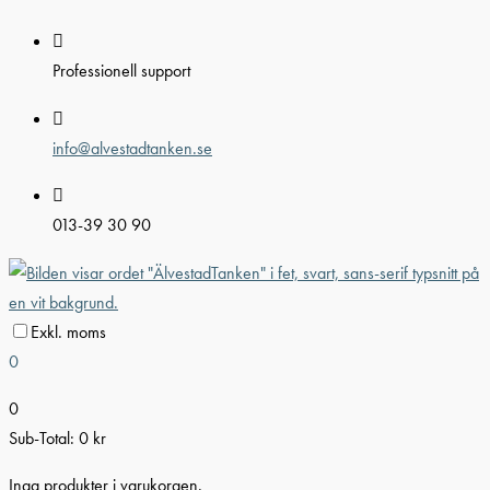
Hoppa
till
Professionell support
innehåll
info@alvestadtanken.se
013-39 30 90
Exkl. moms
0
0
Sub-Total:
0
kr
Inga produkter i varukorgen.