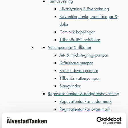
Tankutrustning
Nivåstyrning & övervakning
Kulventiler, tankgenomföringar &
delar
Camlock kopplingar
Tillbehör IBC-behållare
Vattenpumpar & tillbehör
Jet- & tryckstegringspumpar
Dränkbara pumpar
Bränsledrivna pumpar
Tillbehör vattenpumpar
Slangvindor
Regnvattentankar & trädgårdsbevattning
Regnvattentankar under mark
Regnvattentankar ovan mark
Regnvattenfilter & lövsilar
Trädgårdsbevattning