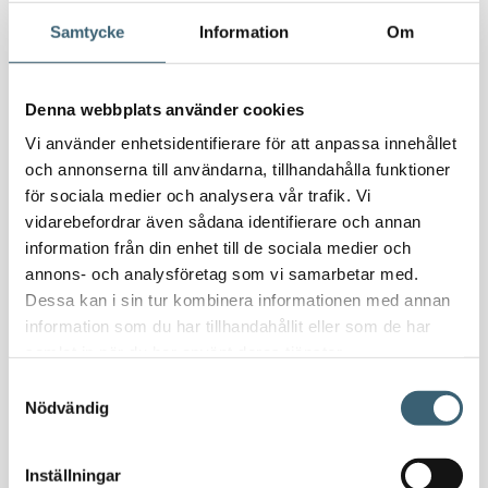
Bevattning & underhåll
Samtycke
Information
Om
Bufferttankar till växtskyddsspruta
Vattenplattformar
Vattenvagnar
Denna webbplats använder cookies
Nödvattenutrustning
Vi använder enhetsidentifierare för att anpassa innehållet
Oljeavskiljare & Fettavskiljare
och annonserna till användarna, tillhandahålla funktioner
Specialsvetsade lagringstankar
för sociala medier och analysera vår trafik. Vi
Ståltankar för lagring, transport & process
vidarebefordrar även sådana identifierare och annan
information från din enhet till de sociala medier och
annons- och analysföretag som vi samarbetar med.
AdBlue
Dessa kan i sin tur kombinera informationen med annan
AdBluetankar
information som du har tillhandahållit eller som de har
AdBlue transporttankar
samlat in när du har använt deras tjänster.
AdBluepumpar & tillbehör
Samtyckesval
Diesel
Nödvändig
Transporttankar Diesel
Dieselpumpar & tillbehör
Inställningar
Dieseltankar 1200-9000 liter