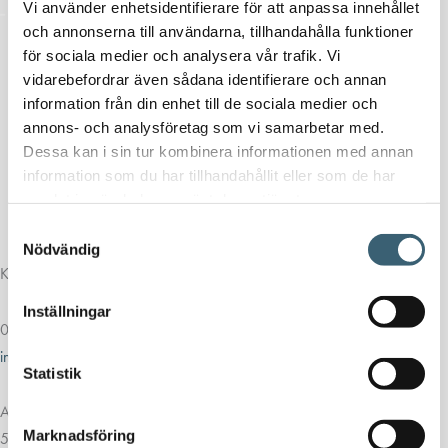
Vi använder enhetsidentifierare för att anpassa innehållet
och annonserna till användarna, tillhandahålla funktioner
för sociala medier och analysera vår trafik. Vi
vidarebefordrar även sådana identifierare och annan
information från din enhet till de sociala medier och
annons- och analysföretag som vi samarbetar med.
Dessa kan i sin tur kombinera informationen med annan
information som du har tillhandahållit eller som de har
samlat in när du har använt deras tjänster.
Samtyckesval
Nödvändig
Kontakt
Inställningar
013-39 30 90
info@alvestadtanken.se
Statistik
Algolgatan 7
Marknadsföring
583 30 Linköping