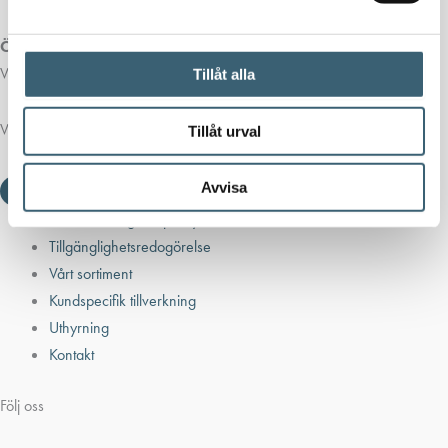
Öppettider butik:
Vardagar 07.00 - 16.00
Tillåt alla
Viktiga länkar
Tillåt urval
Avvisa
Villkor & integritetspolicy
Tillgänglighetsredogörelse
Vårt sortiment
Kundspecifik tillverkning
Uthyrning
Kontakt
Följ oss