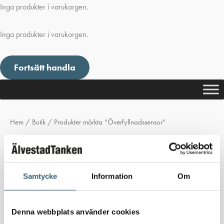
Inga produkter i varukorgen.
Inga produkter i varukorgen.
Fortsätt handla
Hem
/
Butik
/ Produkter märkta ”Överfyllnadssensor”
Överfyllnadssensor
Inga produkter hittades som motsvarar ditt val.
Samtycke
Information
Om
Denna webbplats använder cookies