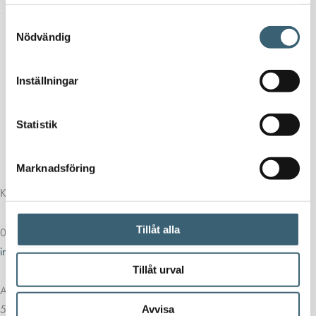
samlat in när du har använt deras tjänster.
Samtyckesval
Nödvändig
Inställningar
Statistik
Marknadsföring
Kontakt
Tillåt alla
013-39 30 90
info@alvestadtanken.se
Tillåt urval
Algolgatan 7
583 30 Linköping
Avvisa