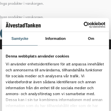
Inga produkter i varukorgen.
Inga produkter i varukorgen.
Fortsätt handla
Samtycke
Information
Om
Denna webbplats använder cookies
Hem
/
Butik
/ Produkter märkta ”panther dieselpump”
Vi använder enhetsidentifierare för att anpassa innehållet
och annonserna till användarna, tillhandahålla funktioner
panther dieselpump
för sociala medier och analysera vår trafik. Vi
vidarebefordrar även sådana identifierare och annan
Inga produkter hittades som motsvarar ditt val.
information från din enhet till de sociala medier och
annons- och analysföretag som vi samarbetar med.
Dessa kan i sin tur kombinera informationen med annan
information som du har tillhandahållit eller som de har