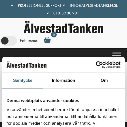
Hoppa
PROFESSIONELL SUPPORT
INFO@ALVESTADTANKEN.SE
till
013-39 30 90
innehåll
0
Exkl. moms
Hem
/
Butik
/ Produkter märkta ”pe slang”
Samtycke
Information
Om
pe slang
Denna webbplats använder cookies
Inga produkter hittades som motsvarar ditt val.
Vi använder enhetsidentifierare för att anpassa innehållet
och annonserna till användarna, tillhandahålla funktioner
för sociala medier och analysera vår trafik. Vi