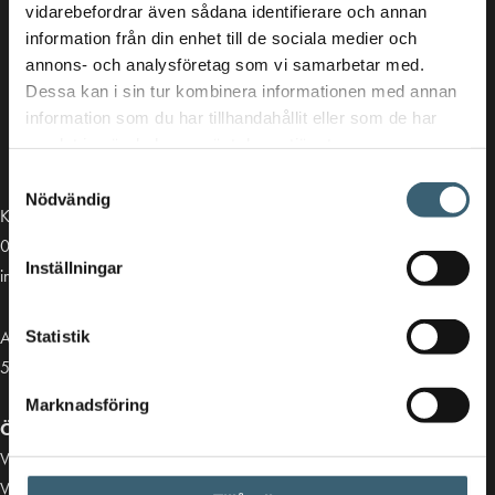
vidarebefordrar även sådana identifierare och annan
information från din enhet till de sociala medier och
annons- och analysföretag som vi samarbetar med.
Dessa kan i sin tur kombinera informationen med annan
information som du har tillhandahållit eller som de har
samlat in när du har använt deras tjänster.
Samtyckesval
Nödvändig
Kontakt
013-39 30 90
Inställningar
info@alvestadtanken.se
Algolgatan 7
Statistik
583 30 Linköping
Marknadsföring
Öppettider butik:
Vardagar 07.00 - 16.00
Viktiga länkar