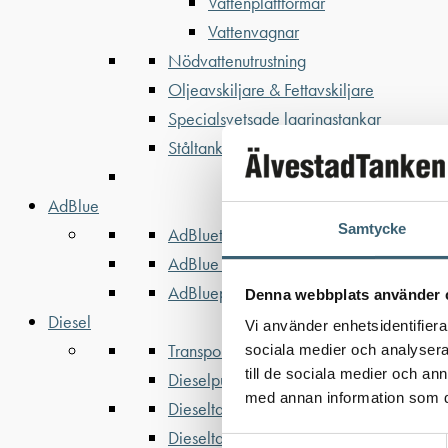
Vattenplattformar
Vattenvagnar
Nödvattenutrustning
Oljeavskiljare & Fettavskiljare
Specialsvetsade lagringstankar
Ståltankar för lagring, transport & proces
AdBlue
Samtycke
AdBluetankar
AdBlue transporttankar
AdBluepumpar & tillbehör
Denna webbplats använder 
Diesel
Vi använder enhetsidentifierar
Transporttankar Diesel
sociala medier och analysera 
till de sociala medier och a
Dieselpumpar & tillbehör
med annan information som du 
Dieseltankar 1200-9000 liter
Dieseltank reservdelar & tillbehör
Samtyckesval