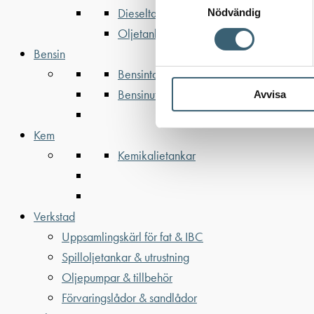
Dieseltankar ADR 500-3000 liter
Nödvändig
Oljetankar 200-9000 liter
Bensin
Bensintankar
Bensinutrustning
Avvisa
Kem
Kemikalietankar
Verkstad
Uppsamlingskärl för fat & IBC
Spilloljetankar & utrustning
Oljepumpar & tillbehör
Förvaringslådor & sandlådor