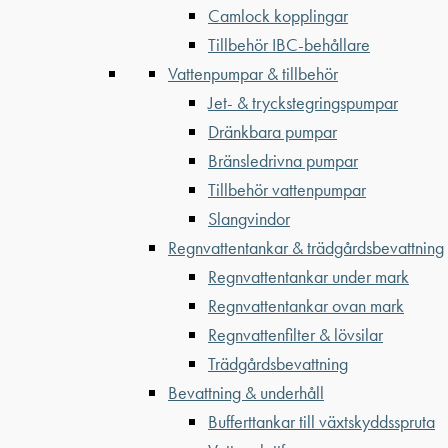
Camlock kopplingar
Tillbehör IBC-behållare
Vattenpumpar & tillbehör
Jet- & tryckstegringspumpar
Dränkbara pumpar
Bränsledrivna pumpar
Tillbehör vattenpumpar
Slangvindor
Regnvattentankar & trädgårdsbevattning
Regnvattentankar under mark
Regnvattentankar ovan mark
Regnvattenfilter & lövsilar
Trädgårdsbevattning
Bevattning & underhåll
Bufferttankar till växtskyddsspruta