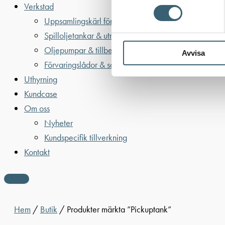
Verkstad
Uppsamlingskärl för fat & IBC
Spilloljetankar & utrustning
Oljepumpar & tillbehör
Avvisa
Förvaringslådor & sandlådor
Uthyrning
Kundcase
Om oss
Nyheter
Kundspecifik tillverkning
Kontakt
Hem
/
Butik
/ Produkter märkta ”Pickuptank”