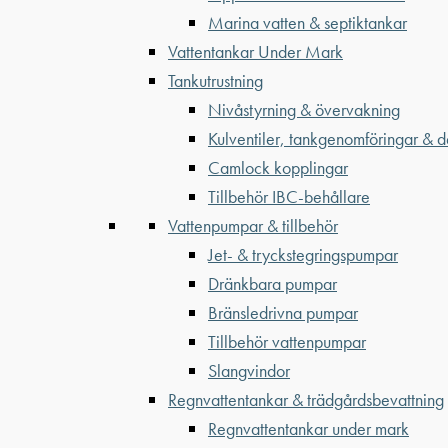
Marina vatten & septiktankar
Vattentankar Under Mark
Tankutrustning
Nivåstyrning & övervakning
Kulventiler, tankgenomföringar & d
Camlock kopplingar
Tillbehör IBC-behållare
Vattenpumpar & tillbehör
Jet- & tryckstegringspumpar
Dränkbara pumpar
Bränsledrivna pumpar
Tillbehör vattenpumpar
Slangvindor
Regnvattentankar & trädgårdsbevattning
Regnvattentankar under mark