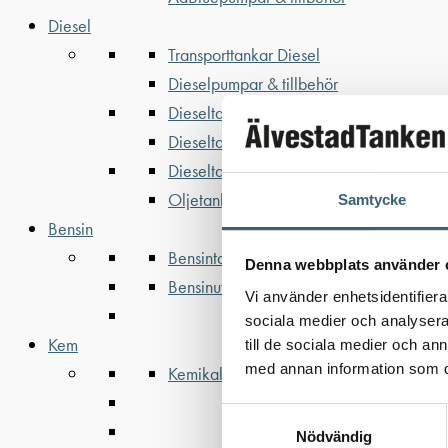
Diesel
Transporttankar Diesel
Dieselpumpar & tillbehör
Dieseltankar 1200-9000 liter
Dieseltank reservdelar & tillbehör
Dieseltankar ADR 500-3000 liter
Oljetankar 200-9000 liter
Samtycke
Bensin
Bensintankar
Denna webbplats använder 
Bensinutrustning
Vi använder enhetsidentifierar
sociala medier och analysera 
Kem
till de sociala medier och a
med annan information som du 
Kemikalietankar
Samtyckesval
Nödvändig