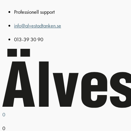
Hoppa
Professionell support
till
innehåll
info@alvestadtanken.se
013-39 30 90
0
0