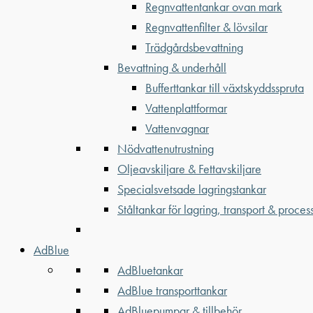
Regnvattentankar ovan mark
Regnvattenfilter & lövsilar
Trädgårdsbevattning
Bevattning & underhåll
Bufferttankar till växtskyddsspruta
Vattenplattformar
Vattenvagnar
Nödvattenutrustning
Oljeavskiljare & Fettavskiljare
Specialsvetsade lagringstankar
Ståltankar för lagring, transport & proces
AdBlue
AdBluetankar
AdBlue transporttankar
AdBluepumpar & tillbehör