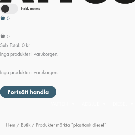
Exkl. moms
0
0
Sub-Total:
0
kr
Inga produkter i varukorgen.
Inga produkter i varukorgen.
Fortsätt handla
VATTEN
ADBLUE
DIESEL
Hem
/
Butik
/ Produkter märkta ”plasttank diesel”