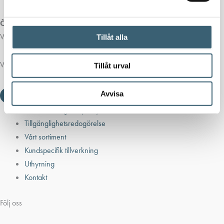
Öppettider butik:
Vardagar 07.00 - 16.00
Tillåt alla
Viktiga länkar
Tillåt urval
Avvisa
Villkor & integritetspolicy
Tillgänglighetsredogörelse
Vårt sortiment
Kundspecifik tillverkning
Uthyrning
Kontakt
Följ oss