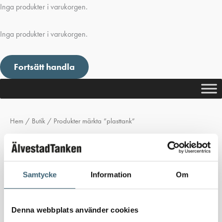
Inga produkter i varukorgen.
Inga produkter i varukorgen.
Fortsätt handla
Hem
/
Butik
/ Produkter märkta ”plasttank”
plasttank
Inga produkter hittades som motsvarar ditt val.
Samtycke
Information
Om
Denna webbplats använder cookies