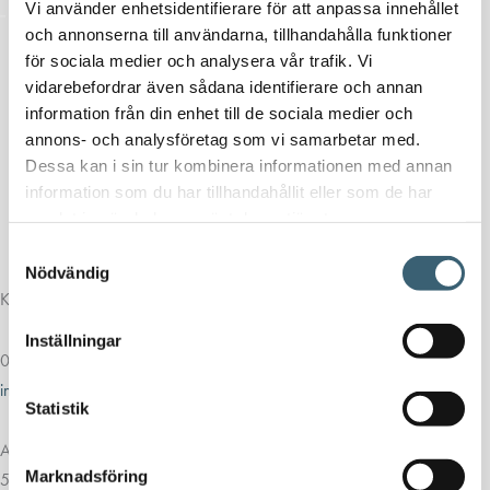
Vi använder enhetsidentifierare för att anpassa innehållet
och annonserna till användarna, tillhandahålla funktioner
för sociala medier och analysera vår trafik. Vi
vidarebefordrar även sådana identifierare och annan
information från din enhet till de sociala medier och
annons- och analysföretag som vi samarbetar med.
Dessa kan i sin tur kombinera informationen med annan
information som du har tillhandahållit eller som de har
samlat in när du har använt deras tjänster.
Samtyckesval
Nödvändig
Kontakt
Inställningar
013-39 30 90
info@alvestadtanken.se
Statistik
Algolgatan 7
Marknadsföring
583 30 Linköping