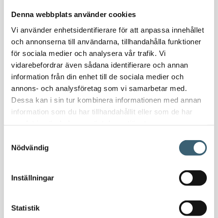
Nödvattenutrustning
Denna webbplats använder cookies
Oljeavskiljare & Fettavskiljare
Vi använder enhetsidentifierare för att anpassa innehållet
Specialsvetsade lagringstankar
och annonserna till användarna, tillhandahålla funktioner
Ståltankar för lagring, transport & process
för sociala medier och analysera vår trafik. Vi
vidarebefordrar även sådana identifierare och annan
AdBlue
information från din enhet till de sociala medier och
AdBluetankar
annons- och analysföretag som vi samarbetar med.
Dessa kan i sin tur kombinera informationen med annan
AdBlue transporttankar
information som du har tillhandahållit eller som de har
AdBluepumpar & tillbehör
samlat in när du har använt deras tjänster.
Diesel
Samtyckesval
Transporttankar Diesel
Nödvändig
Dieselpumpar & tillbehör
Dieseltankar 1200-9000 liter
Inställningar
Dieseltank reservdelar & tillbehör
Dieseltankar ADR 500-3000 liter
Oljetankar 200-9000 liter
Statistik