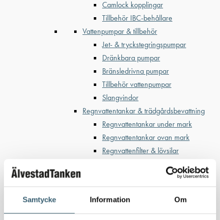
Camlock kopplingar
Tillbehör IBC-behållare
Vattenpumpar & tillbehör
Jet- & tryckstegringspumpar
Dränkbara pumpar
Bränsledrivna pumpar
Tillbehör vattenpumpar
Slangvindor
Regnvattentankar & trädgårdsbevattning
Regnvattentankar under mark
Regnvattentankar ovan mark
Regnvattenfilter & lövsilar
Trädgårdsbevattning
Bevattning & underhåll
Bufferttankar till växtskyddsspruta
Samtycke
Information
Om
Vattenplattformar
Vattenvagnar