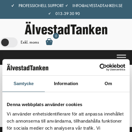
Hoppa
PROFESSIONELL SUPPORT
INFO@ALVESTADTANKEN.SE
till
013-39 30 90
innehåll
0
Exkl. moms
Hem
/
Butik
/ Produkter märkta ”popup”
Samtycke
Information
Om
popup
Denna webbplats använder cookies
Inga produkter hittades som motsvarar ditt val.
Vi använder enhetsidentifierare för att anpassa innehållet
och annonserna till användarna, tillhandahålla funktioner
för sociala medier och analysera vår trafik. Vi