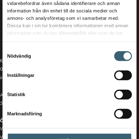
vidarebefordrar även sådana identifierare och annan
information från din enhet till de sociala medier och
annons- och analysföretag som vi samarbetar med.
Dessa kan i sin tur kombinera informationen med annan
information som du har tillhandahållit eller som de har
samlat in när du har använt deras tjänster.
Samtyckesval
Nödvändig
Kontakt
013-39 30 90
Inställningar
info@alvestadtanken.se
Algolgatan 7
Statistik
583 30 Linköping
Marknadsföring
Öppettider butik:
Vardagar 07.00 - 16.00
Viktiga länkar