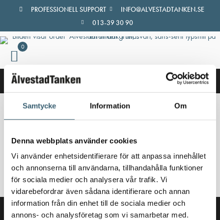
Hoppa
PROFESSIONELL SUPPORT
INFO@ALVESTADTANKEN.SE
till
013-39 30 90
innehåll
0
Samtycke
Information
Om
Hem
/
Butik
/ Produkter märkta ”Pumpautomat SSM 2018”
Pumpautomat SSM 2018
Denna webbplats använder cookies
Vi använder enhetsidentifierare för att anpassa innehållet
Inga produkter hittades som motsvarar ditt val.
och annonserna till användarna, tillhandahålla funktioner
för sociala medier och analysera vår trafik. Vi
vidarebefordrar även sådana identifierare och annan
information från din enhet till de sociala medier och
annons- och analysföretag som vi samarbetar med.