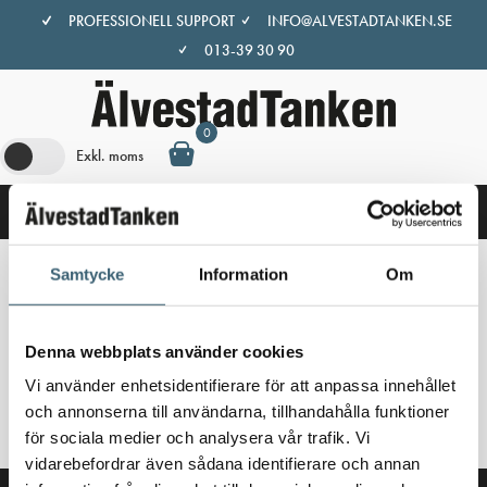
Hoppa
PROFESSIONELL SUPPORT
INFO@ALVESTADTANKEN.SE
till
013-39 30 90
innehåll
0
Exkl. moms
Samtycke
Information
Om
Hem
/
Butik
/ Produkter märkta ”regnvatten”
regnvatten
Denna webbplats använder cookies
Vi använder enhetsidentifierare för att anpassa innehållet
Inga produkter hittades som motsvarar ditt val.
och annonserna till användarna, tillhandahålla funktioner
för sociala medier och analysera vår trafik. Vi
vidarebefordrar även sådana identifierare och annan