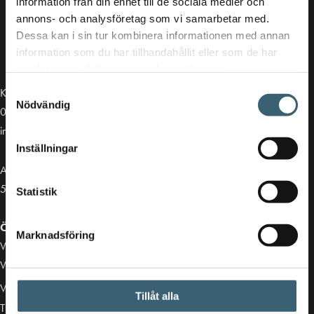
information från din enhet till de sociala medier och
annons- och analysföretag som vi samarbetar med.
Dessa kan i sin tur kombinera informationen med annan
information som du har tillhandahållit eller som de har
samlat in när du har använt deras tjänster.
Samtyckesval
Kontakt
Nödvändig
013-39 30 90
info@alvestadtanken.se
Inställningar
Algolgatan 7
583 30 Linköping
Statistik
Öppettider butik:
Marknadsföring
Vardagar 07.00 - 16.00
Viktiga länkar
Villkor & integritetspolicy
Tillåt alla
Tillgänglighetsredogörelse