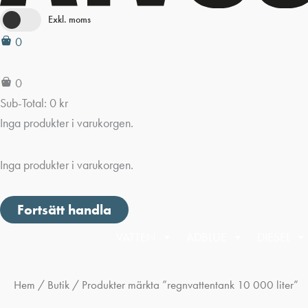
Exkl. moms
0
0
Sub-Total:
0
kr
Inga produkter i varukorgen.
Inga produkter i varukorgen.
Fortsätt handla
VATTEN
ADBLUE
DIESEL
Hem
/
Butik
/ Produkter märkta ”regnvattentank 10 000 liter”