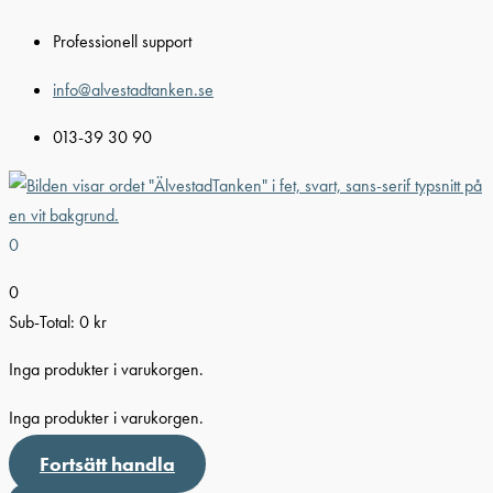
Hoppa
Professionell support
till
innehåll
info@alvestadtanken.se
013-39 30 90
0
0
Sub-Total:
0
kr
Inga produkter i varukorgen.
Inga produkter i varukorgen.
Fortsätt handla