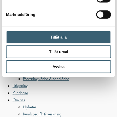
Bensintankar
Bensinutrustning
Marknadsföring
Kem
Kemikalietankar
Tillåt alla
Verkstad
Tillåt urval
Uppsamlingskärl för fat & IBC
Spilloljetankar & utrustning
Avvisa
Oljepumpar & tillbehör
Förvaringslådor & sandlådor
Uthyrning
Kundcase
Om oss
Nyheter
Kundspecifik tillverkning