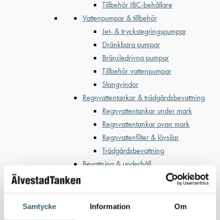
Tillbehör IBC-behållare
Vattenpumpar & tillbehör
Jet- & tryckstegringspumpar
Dränkbara pumpar
Bränsledrivna pumpar
Tillbehör vattenpumpar
Slangvindor
Regnvattentankar & trädgårdsbevattning
Regnvattentankar under mark
Regnvattentankar ovan mark
Regnvattenfilter & lövsilar
Trädgårdsbevattning
Bevattning & underhåll
Bufferttankar till växtskyddsspruta
Vattenplattformar
Vattenvagnar
Samtycke
Information
Om
Nödvattenutrustning