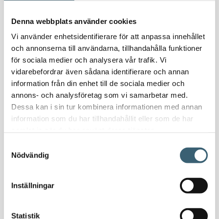
Oljeavskiljare & Fettavskiljare
Denna webbplats använder cookies
Specialsvetsade lagringstankar
Ståltankar för lagring, transport & process
Vi använder enhetsidentifierare för att anpassa innehållet
och annonserna till användarna, tillhandahålla funktioner
för sociala medier och analysera vår trafik. Vi
AdBlue
vidarebefordrar även sådana identifierare och annan
AdBluetankar
information från din enhet till de sociala medier och
AdBlue transporttankar
annons- och analysföretag som vi samarbetar med.
AdBluepumpar & tillbehör
Dessa kan i sin tur kombinera informationen med annan
Diesel
information som du har tillhandahållit eller som de har
Transporttankar Diesel
samlat in när du har använt deras tjänster.
Dieselpumpar & tillbehör
Samtyckesval
Dieseltankar 1200-9000 liter
Nödvändig
Dieseltank reservdelar & tillbehör
Dieseltankar ADR 500-3000 liter
Inställningar
Oljetankar 200-9000 liter
Bensin
Statistik