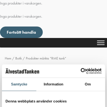
Inga produkter i varukorgen.
Inga produkter i varukorgen.
Fortsätt handla
Hem
/
Butik
/ Produkter märkta ”RME tank”
RME tank
Inga produkter hittades som motsvarar ditt val.
Samtycke
Information
Om
Denna webbplats använder cookies