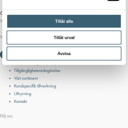
Öppettider butik:
Vardagar 07.00 - 16.00
Tillåt alla
Viktiga länkar
Tillåt urval
Avvisa
Villkor & integritetspolicy
Tillgänglighetsredogörelse
Vårt sortiment
Kundspecifik tillverkning
Uthyrning
Kontakt
Följ oss