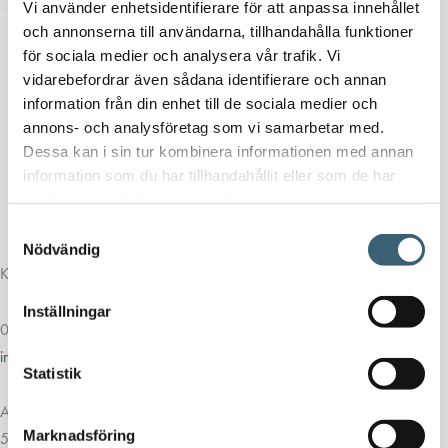
Vi använder enhetsidentifierare för att anpassa innehållet
och annonserna till användarna, tillhandahålla funktioner
för sociala medier och analysera vår trafik. Vi
vidarebefordrar även sådana identifierare och annan
information från din enhet till de sociala medier och
annons- och analysföretag som vi samarbetar med.
Dessa kan i sin tur kombinera informationen med annan
information som du har tillhandahållit eller som de har
samlat in när du har använt deras tjänster.
Samtyckesval
Nödvändig
Kontakt
Inställningar
013-39 30 90
info@alvestadtanken.se
Statistik
Algolgatan 7
Marknadsföring
583 30 Linköping