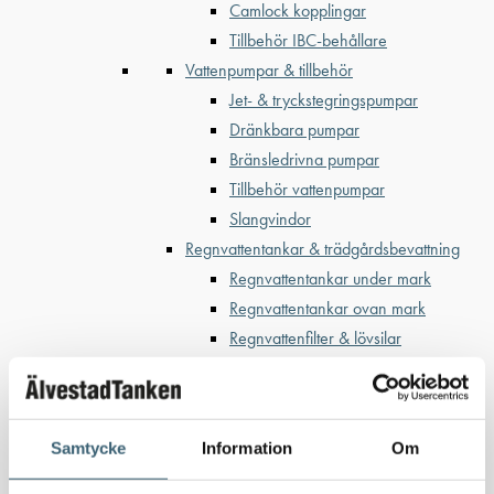
Camlock kopplingar
Tillbehör IBC-behållare
Vattenpumpar & tillbehör
Jet- & tryckstegringspumpar
Dränkbara pumpar
Bränsledrivna pumpar
Tillbehör vattenpumpar
Slangvindor
Regnvattentankar & trädgårdsbevattning
Regnvattentankar under mark
Regnvattentankar ovan mark
Regnvattenfilter & lövsilar
Trädgårdsbevattning
Bevattning & underhåll
Bufferttankar till växtskyddsspruta
Samtycke
Information
Om
Vattenplattformar
Vattenvagnar