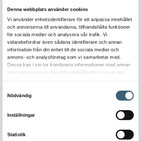
Nödvattenutrustning
Denna webbplats använder cookies
Oljeavskiljare & Fettavskiljare
Vi använder enhetsidentifierare för att anpassa innehållet
Specialsvetsade lagringstankar
och annonserna till användarna, tillhandahålla funktioner
Ståltankar för lagring, transport & process
för sociala medier och analysera vår trafik. Vi
vidarebefordrar även sådana identifierare och annan
AdBlue
information från din enhet till de sociala medier och
AdBluetankar
annons- och analysföretag som vi samarbetar med.
Dessa kan i sin tur kombinera informationen med annan
AdBlue transporttankar
information som du har tillhandahållit eller som de har
AdBluepumpar & tillbehör
samlat in när du har använt deras tjänster.
Diesel
Samtyckesval
Transporttankar Diesel
Nödvändig
Dieselpumpar & tillbehör
Dieseltankar 1200-9000 liter
Inställningar
Dieseltank reservdelar & tillbehör
Dieseltankar ADR 500-3000 liter
Oljetankar 200-9000 liter
Statistik