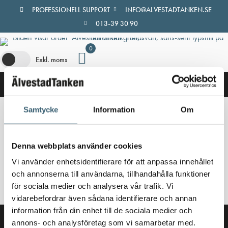
Hoppa
PROFESSIONELL SUPPORT
INFO@ALVESTADTANKEN.SE
till
013-39 30 90
innehåll
0
Exkl. moms
Samtycke
Information
Om
Hem
/
Butik
/ Produkter märkta ”Självfall ibc”
Självfall ibc
Denna webbplats använder cookies
Vi använder enhetsidentifierare för att anpassa innehållet
Inga produkter hittades som motsvarar ditt val.
och annonserna till användarna, tillhandahålla funktioner
för sociala medier och analysera vår trafik. Vi
vidarebefordrar även sådana identifierare och annan
information från din enhet till de sociala medier och
annons- och analysföretag som vi samarbetar med.