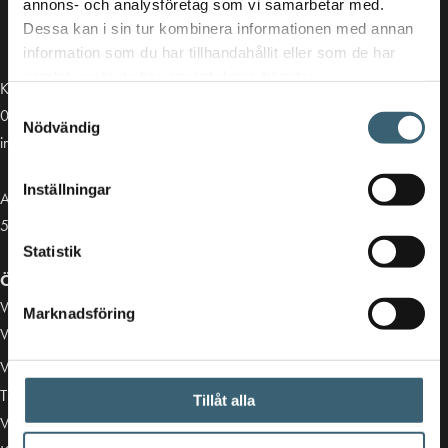
annons- och analysföretag som vi samarbetar med.
Dessa kan i sin tur kombinera informationen med annan
information som du har tillhandahållit eller som de har
samlat in när du har använt deras tjänster.
Kontakt
Samtyckesval
013-39 30 90
Nödvändig
info@alvestadtanken.se
Inställningar
Algolgatan 7
583 30 Linköping
Statistik
Öppettider butik:
Vardagar 07.00 - 16.00
Marknadsföring
Viktiga länkar
Villkor & integritetspolicy
Tillgänglighetsredogörelse
Tillåt alla
Vårt sortiment