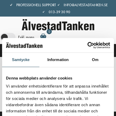
Hoppa
PROFESSIONELL SUPPORT
INFO@ALVESTADTANKEN.SE
till
013-39 30 90
innehåll
0
Exkl. moms
Samtycke
Information
Om
Hem
/
Butik
/ Produkter märkta ”skruvanslutning”
Denna webbplats använder cookies
skruvanslutning
Vi använder enhetsidentifierare för att anpassa innehållet
och annonserna till användarna, tillhandahålla funktioner
Inga produkter hittades som motsvarar ditt val.
för sociala medier och analysera vår trafik. Vi
vidarebefordrar även sådana identifierare och annan
information från din enhet till de sociala medier och