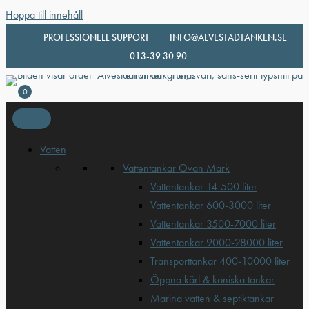
Hoppa till innehåll
PROFESSIONELL SUPPORT
INFO@ALVESTADTANKEN.SE
013-39 30 90
0
Vatten
Vattentankar Ovan Mark
Vattentankar 14-500 liter
Vattentankar 600-3000 liter
Vattentankar 3500-7000 liter
Vattentankar 9000-28000 liter
Transporttankar 400-10000 liter
Öppna kärl & koniska tankar
Marina vatten & septiktankar