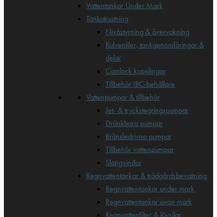
Vattentankar Under Mark
Tankutrustning
Nivåstyrning & övervakning
Kulventiler, tankgenomföringar &
delar
Camlock kopplingar
Tillbehör IBC-behållare
Vattenpumpar & tillbehör
Jet- & tryckstegringspumpar
Dränkbara pumpar
Bränsledrivna pumpar
Tillbehör vattenpumpar
Slangvindor
Regnvattentankar & trädgårdsbevattning
Regnvattentankar under mark
Regnvattentankar ovan mark
Regnvattenfilter & lövsilar