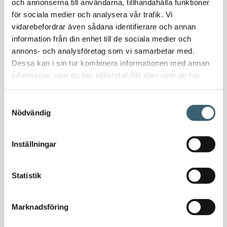
och annonserna till användarna, tillhandahålla funktioner
Transporttankar Diesel
för sociala medier och analysera vår trafik. Vi
Dieselpumpar & tillbehör
vidarebefordrar även sådana identifierare och annan
Dieseltankar 1200-9000 liter
information från din enhet till de sociala medier och
Dieseltank reservdelar & tillbehör
annons- och analysföretag som vi samarbetar med.
Dieseltankar ADR 500-3000 liter
Dessa kan i sin tur kombinera informationen med annan
Oljetankar 200-9000 liter
information som du har tillhandahållit eller som de har
Bensin
samlat in när du har använt deras tjänster.
Bensintankar
Samtyckesval
Bensinutrustning
Nödvändig
Kem
Inställningar
Kemikalietankar
Statistik
Verkstad
Marknadsföring
Uppsamlingskärl för fat & IBC
Spilloljetankar & utrustning