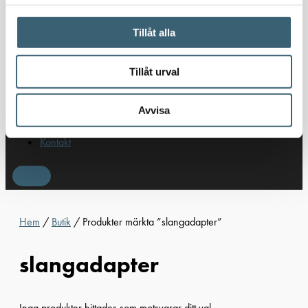
Oljepumpar & tillbehör
Förvaringslådor & sandlådor
Tillåt alla
Uthyrning
Kundcase
Tillåt urval
Om oss
Nyheter
Avvisa
Kundspecifik tillverkning
Kontakt
Hem
/
Butik
/ Produkter märkta ”slangadapter”
slangadapter
Inga produkter hittades som motsvarar ditt val.