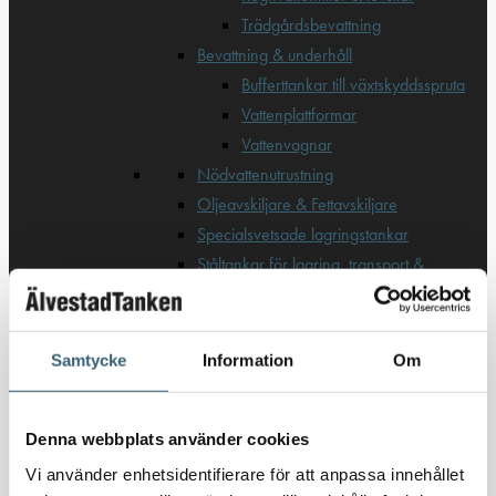
Trädgårdsbevattning
Bevattning & underhåll
Bufferttankar till växtskyddsspruta
Vattenplattformar
Vattenvagnar
Nödvattenutrustning
Oljeavskiljare & Fettavskiljare
Specialsvetsade lagringstankar
Ståltankar för lagring, transport &
process
AdBlue
Samtycke
Information
Om
AdBluetankar
AdBlue transporttankar
Denna webbplats använder cookies
AdBluepumpar & tillbehör
Diesel
Vi använder enhetsidentifierare för att anpassa innehållet