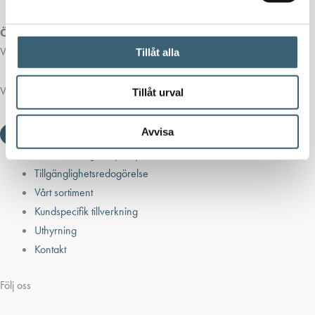
Öppettider butik:
Vardagar 07.00 - 16.00
Tillåt alla
Viktiga länkar
Tillåt urval
Avvisa
Villkor & integritetspolicy
Tillgänglighetsredogörelse
Vårt sortiment
Kundspecifik tillverkning
Uthyrning
Kontakt
Följ oss