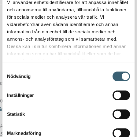
Vi använder enhetsidentifierare för att anpassa innehållet
och annonserna till användarna, tillhandahålla funktioner
för sociala medier och analysera vår trafik. Vi
vidarebefordrar även sådana identifierare och annan
information från din enhet till de sociala medier och
annons- och analysföretag som vi samarbetar med.
Dessa kan i sin tur kombinera informationen med annan
information som du har tillhandahållit eller som de har
samlat in när du har använt deras tjänster.
Samtyckesval
Nödvändig
Kontakt
Inställningar
013-39 30 90
info@alvestadtanken.se
Statistik
Algolgatan 7
Marknadsföring
583 30 Linköping