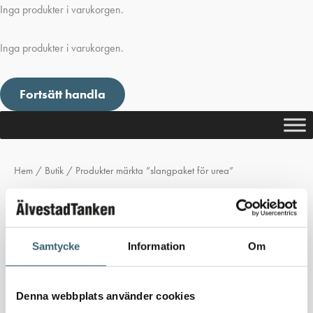
Inga produkter i varukorgen.
Inga produkter i varukorgen.
Fortsätt handla
Hem
/
Butik
/ Produkter märkta ”slangpaket för urea”
slangpaket för urea
Inga produkter hittades som motsvarar ditt val.
Samtycke
Information
Om
Denna webbplats använder cookies