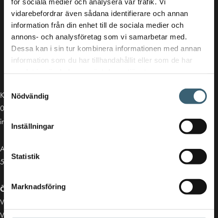
för sociala medier och analysera vår trafik. Vi
vidarebefordrar även sådana identifierare och annan
information från din enhet till de sociala medier och
annons- och analysföretag som vi samarbetar med.
Dessa kan i sin tur kombinera informationen med annan
information som du har tillhandahållit eller som de har
samlat in när du har använt deras tjänster.
Samtyckesval
Kontakt
Nödvändig
013-39 30 90
info@alvestadtanken.se
Inställningar
Algolgatan 7
Statistik
583 30 Linköping
Marknadsföring
Öppettider butik:
Vardagar 07.00 - 16.00
Viktiga länkar