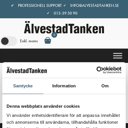
Hoppa
PROFESSIONELL SUPPORT
INFO@ALVESTADTANKEN.SE
till
013-39 30 90
innehåll
0
Exkl. moms
Hem
/
Butik
/ Produkter märkta ”slangskarv”
Samtycke
Information
Om
slangskarv
Inga produkter hittades som motsvarar ditt val.
Denna webbplats använder cookies
Vi använder enhetsidentifierare för att anpassa innehållet
och annonserna till användarna, tillhandahålla funktioner