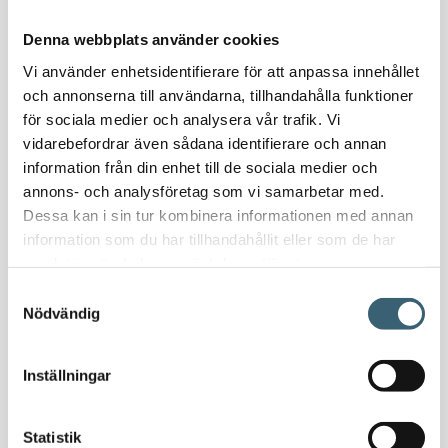
Vattenplattformar
Vattenvagnar
Denna webbplats använder cookies
Nödvattenutrustning
Vi använder enhetsidentifierare för att anpassa innehållet
Oljeavskiljare & Fettavskiljare
och annonserna till användarna, tillhandahålla funktioner
för sociala medier och analysera vår trafik. Vi
Specialsvetsade lagringstankar
vidarebefordrar även sådana identifierare och annan
Ståltankar för lagring, transport & process
information från din enhet till de sociala medier och
annons- och analysföretag som vi samarbetar med.
AdBlue
Dessa kan i sin tur kombinera informationen med annan
AdBluetankar
information som du har tillhandahållit eller som de har
AdBlue transporttankar
samlat in när du har använt deras tjänster.
AdBluepumpar & tillbehör
Samtyckesval
Diesel
Nödvändig
Transporttankar Diesel
Dieselpumpar & tillbehör
Inställningar
Dieseltankar 1200-9000 liter
Dieseltank reservdelar & tillbehör
Statistik
Dieseltankar ADR 500-3000 liter