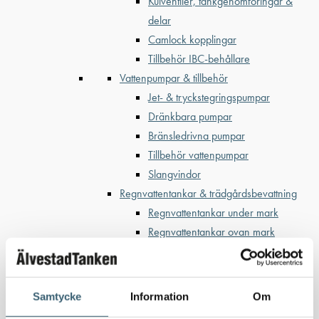
Kulventiler, tankgenomföringar &
delar
Camlock kopplingar
Tillbehör IBC-behållare
Vattenpumpar & tillbehör
Jet- & tryckstegringspumpar
Dränkbara pumpar
Bränsledrivna pumpar
Tillbehör vattenpumpar
Slangvindor
Regnvattentankar & trädgårdsbevattning
Regnvattentankar under mark
Regnvattentankar ovan mark
Regnvattenfilter & lövsilar
Trädgårdsbevattning
Bevattning & underhåll
Samtycke
Information
Om
Bufferttankar till växtskyddsspruta