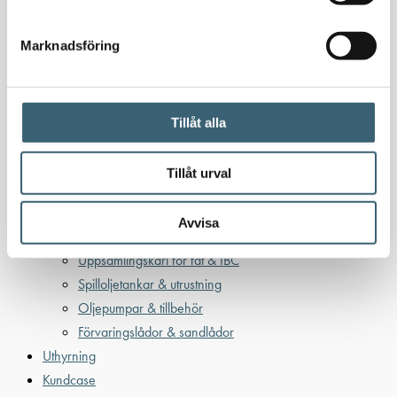
Oljetankar 200-9000 liter
Bensin
Marknadsföring
Bensintankar
Bensinutrustning
Tillåt alla
Kem
Kemikalietankar
Tillåt urval
Avvisa
Verkstad
Uppsamlingskärl för fat & IBC
Spilloljetankar & utrustning
Oljepumpar & tillbehör
Förvaringslådor & sandlådor
Uthyrning
Kundcase