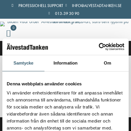
Hoppa
PROFESSIONELL SUPPORT
INFO@ALVESTADTANKEN.SE
till
013-39 30 90
innehåll
0
Samtycke
Information
Om
Hem
/
Butik
/ Produkter märkta ”slangupprullare 1/2"”
slangupprullare 1/2"
Denna webbplats använder cookies
Vi använder enhetsidentifierare för att anpassa innehållet
Inga produkter hittades som motsvarar ditt val.
och annonserna till användarna, tillhandahålla funktioner
för sociala medier och analysera vår trafik. Vi
vidarebefordrar även sådana identifierare och annan
information från din enhet till de sociala medier och
annons- och analysföretag som vi samarbetar med.