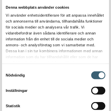
Nödvattenutrustning
Denna webbplats använder cookies
Oljeavskiljare & Fettavskiljare
Vi använder enhetsidentifierare för att anpassa innehållet
Specialsvetsade lagringstankar
och annonserna till användarna, tillhandahålla funktioner
Ståltankar för lagring, transport & process
för sociala medier och analysera vår trafik. Vi
vidarebefordrar även sådana identifierare och annan
AdBlue
information från din enhet till de sociala medier och
AdBluetankar
annons- och analysföretag som vi samarbetar med.
Dessa kan i sin tur kombinera informationen med annan
AdBlue transporttankar
information som du har tillhandahållit eller som de har
AdBluepumpar & tillbehör
samlat in när du har använt deras tjänster.
Diesel
Samtyckesval
Transporttankar Diesel
Nödvändig
Dieselpumpar & tillbehör
Dieseltankar 1200-9000 liter
Inställningar
Dieseltank reservdelar & tillbehör
Dieseltankar ADR 500-3000 liter
Oljetankar 200-9000 liter
Statistik