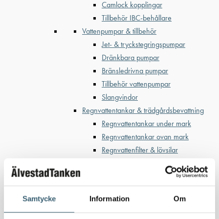
Camlock kopplingar
Tillbehör IBC-behållare
Vattenpumpar & tillbehör
Jet- & tryckstegringspumpar
Dränkbara pumpar
Bränsledrivna pumpar
Tillbehör vattenpumpar
Slangvindor
Regnvattentankar & trädgårdsbevattning
Regnvattentankar under mark
Regnvattentankar ovan mark
Regnvattenfilter & lövsilar
Trädgårdsbevattning
Bevattning & underhåll
Bufferttankar till växtskyddsspruta
Samtycke
Information
Om
Vattenplattformar
Vattenvagnar