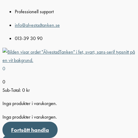
Hoppa
Professionell support
till
innehåll
info@alvestadtanken.se
013-39 30 90
0
0
Sub-Total:
0
kr
Inga produkter i varukorgen.
Inga produkter i varukorgen.
Fortsätt handla