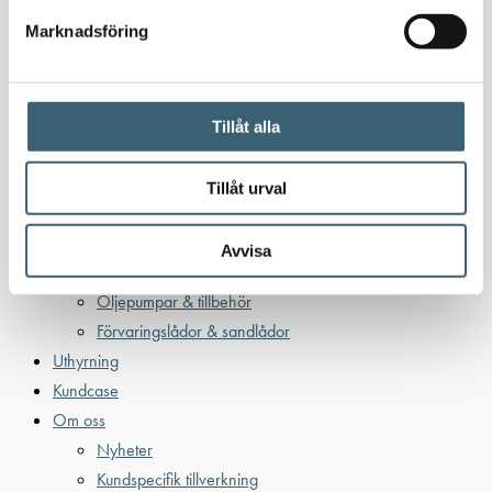
Bensintankar
Marknadsföring
Bensinutrustning
Kem
Kemikalietankar
Tillåt alla
Tillåt urval
Verkstad
Uppsamlingskärl för fat & IBC
Avvisa
Spilloljetankar & utrustning
Oljepumpar & tillbehör
Förvaringslådor & sandlådor
Uthyrning
Kundcase
Om oss
Nyheter
Kundspecifik tillverkning