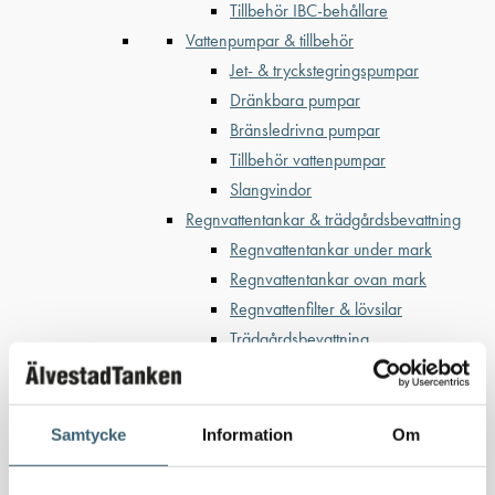
Tillbehör IBC-behållare
Vattenpumpar & tillbehör
Jet- & tryckstegringspumpar
Dränkbara pumpar
Bränsledrivna pumpar
Tillbehör vattenpumpar
Slangvindor
Regnvattentankar & trädgårdsbevattning
Regnvattentankar under mark
Regnvattentankar ovan mark
Regnvattenfilter & lövsilar
Trädgårdsbevattning
Bevattning & underhåll
Bufferttankar till växtskyddsspruta
Vattenplattformar
Samtycke
Information
Om
Vattenvagnar
Nödvattenutrustning