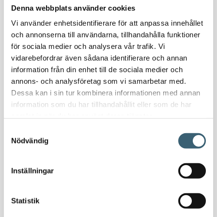
Denna webbplats använder cookies
Oljeavskiljare & Fettavskiljare
Specialsvetsade lagringstankar
Vi använder enhetsidentifierare för att anpassa innehållet
och annonserna till användarna, tillhandahålla funktioner
Ståltankar för lagring, transport & process
för sociala medier och analysera vår trafik. Vi
vidarebefordrar även sådana identifierare och annan
AdBlue
information från din enhet till de sociala medier och
AdBluetankar
annons- och analysföretag som vi samarbetar med.
AdBlue transporttankar
Dessa kan i sin tur kombinera informationen med annan
AdBluepumpar & tillbehör
information som du har tillhandahållit eller som de har
Diesel
samlat in när du har använt deras tjänster.
Transporttankar Diesel
Samtyckesval
Dieselpumpar & tillbehör
Nödvändig
Dieseltankar 1200-9000 liter
Dieseltank reservdelar & tillbehör
Inställningar
Dieseltankar ADR 500-3000 liter
Oljetankar 200-9000 liter
Statistik
Bensin