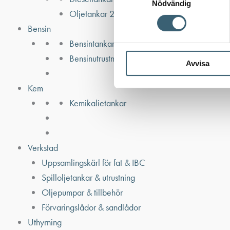
Nödvändig
Oljetankar 200-9000 liter
Bensin
Bensintankar
Bensinutrustning
Avvisa
Kem
Kemikalietankar
Verkstad
Uppsamlingskärl för fat & IBC
Spilloljetankar & utrustning
Oljepumpar & tillbehör
Förvaringslådor & sandlådor
Uthyrning