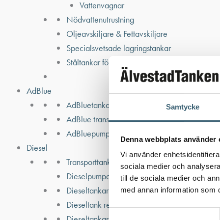
Vattenvagnar
Nödvattenutrustning
Oljeavskiljare & Fettavskiljare
Specialsvetsade lagringstankar
Ståltankar för lagring, transport & process
AdBlue
AdBluetankar
Samtycke
AdBlue transporttankar
AdBluepumpar & tillbehör
Denna webbplats använder 
Diesel
Vi använder enhetsidentifierar
Transporttankar Diesel
sociala medier och analysera 
Dieselpumpar & tillbehör
till de sociala medier och a
Dieseltankar 1200-9000 liter
med annan information som du 
Dieseltank reservdelar & tillbehör
Samtyckesval
Dieseltankar ADR 500-3000 liter