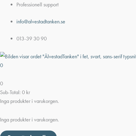
Hoppa
Professionell support
till
info@alvestadtanken.se
innehåll
013-39 30 90
0
0
Sub-Total:
0
kr
Inga produkter i varukorgen.
Inga produkter i varukorgen.