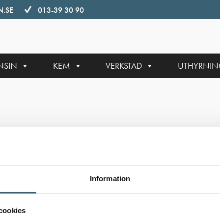
.SE
013-39 30 90
NSIN
KEM
VERKSTAD
UTHYRNI
Information
cookies