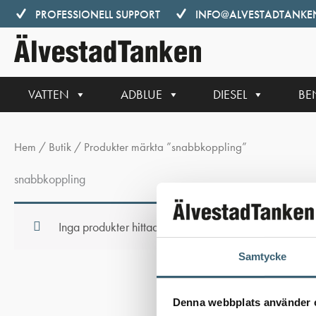
Hoppa
PROFESSIONELL SUPPORT
INFO@ALVESTADTANKEN
till
innehåll
VATTEN
ADBLUE
DIESEL
BE
Hem
/
Butik
/ Produkter märkta ”snabbkoppling”
snabbkoppling
Inga produkter hittades som motsvarar ditt val.
Samtycke
Denna webbplats använder 