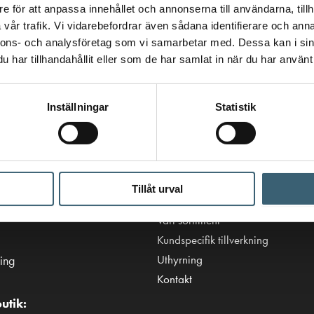
e för att anpassa innehållet och annonserna till användarna, tillh
vår trafik. Vi vidarebefordrar även sådana identifierare och anna
nnons- och analysföretag som vi samarbetar med. Dessa kan i sin
har tillhandahållit eller som de har samlat in när du har använt 
Inställningar
Statistik
Viktiga länkar
Villkor & integritetspolicy
Tillåt urval
tanken.se
Tillgänglighetsredogörelse
Vårt sortiment
Kundspecifik tillverkning
Uthyrning
ing
Kontakt
utik: