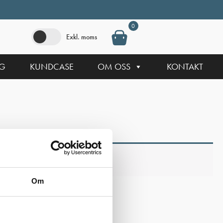
0
Exkl. moms
NG
KUNDCASE
OM OSS
KONTAKT
Om