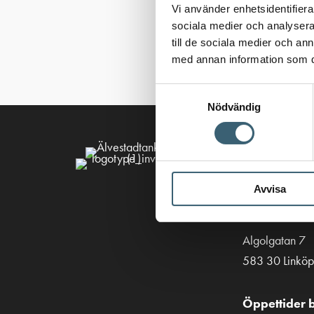
Vi använder enhetsidentifierar
sociala medier och analysera 
till de sociala medier och a
med annan information som du 
Samtyckesval
Nödvändig
Kontakt
013-39 30 90
Avvisa
info@alvestad
Algolgatan 7
583 30 Linköp
Öppettider b