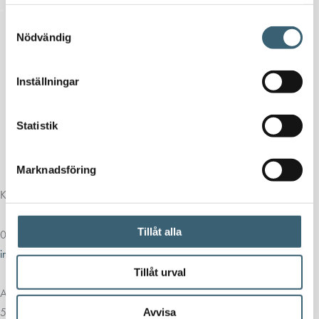
samlat in när du har använt deras tjänster.
Samtyckesval
Nödvändig
Inställningar
Statistik
Marknadsföring
Kontakt
Tillåt alla
013-39 30 90
info@alvestadtanken.se
Tillåt urval
Algolgatan 7
583 30 Linköping
Avvisa