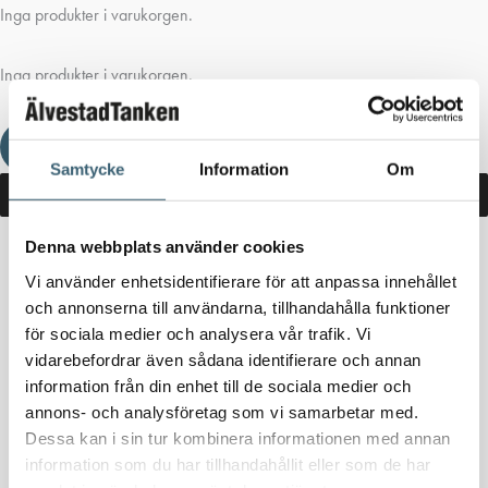
Inga produkter i varukorgen.
Inga produkter i varukorgen.
Fortsätt handla
Samtycke
Information
Om
Denna webbplats använder cookies
Hem
/
Butik
/ Produkter märkta ”spilloljetankar”
Vi använder enhetsidentifierare för att anpassa innehållet
och annonserna till användarna, tillhandahålla funktioner
spilloljetankar
för sociala medier och analysera vår trafik. Vi
vidarebefordrar även sådana identifierare och annan
Inga produkter hittades som motsvarar ditt val.
information från din enhet till de sociala medier och
annons- och analysföretag som vi samarbetar med.
Dessa kan i sin tur kombinera informationen med annan
information som du har tillhandahållit eller som de har