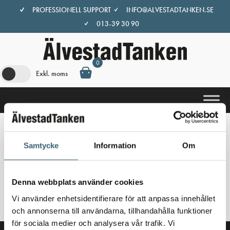
Hoppa
PROFESSIONELL SUPPORT
INFO@ALVESTADTANKEN.SE
till
013-39 30 90
innehåll
0
Exkl. moms
Hem
/
Butik
/ Produkter märkta ”sprinkler”
Samtycke
Information
Om
sprinkler
Denna webbplats använder cookies
Inga produkter hittades som motsvarar ditt val.
Vi använder enhetsidentifierare för att anpassa innehållet
och annonserna till användarna, tillhandahålla funktioner
för sociala medier och analysera vår trafik. Vi