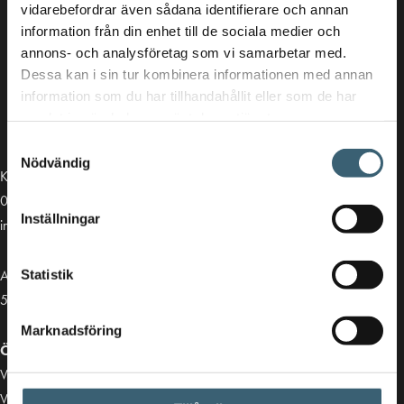
vidarebefordrar även sådana identifierare och annan
information från din enhet till de sociala medier och
annons- och analysföretag som vi samarbetar med.
Dessa kan i sin tur kombinera informationen med annan
information som du har tillhandahållit eller som de har
samlat in när du har använt deras tjänster.
Samtyckesval
Nödvändig
Kontakt
013-39 30 90
Inställningar
info@alvestadtanken.se
Algolgatan 7
Statistik
583 30 Linköping
Marknadsföring
Öppettider butik:
Vardagar 07.00 - 16.00
Viktiga länkar