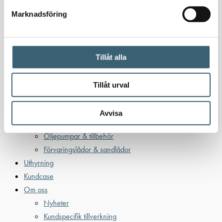
Bensintankar
Marknadsföring
Bensinutrustning
Kem
Kemikalietankar
Tillåt alla
Tillåt urval
Verkstad
Uppsamlingskärl för fat & IBC
Avvisa
Spilloljetankar & utrustning
Oljepumpar & tillbehör
Förvaringslådor & sandlådor
Uthyrning
Kundcase
Om oss
Nyheter
Kundspecifik tillverkning