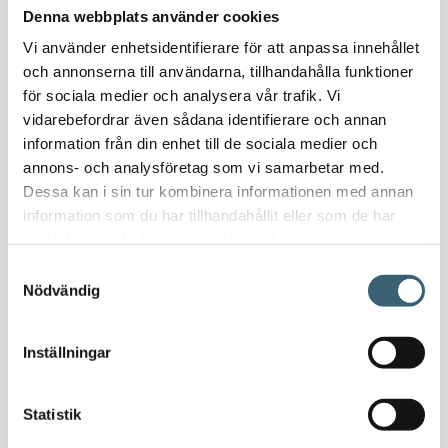
Denna webbplats använder cookies
Oljeavskiljare & Fettavskiljare
Specialsvetsade lagringstankar
Vi använder enhetsidentifierare för att anpassa innehållet
och annonserna till användarna, tillhandahålla funktioner
Ståltankar för lagring, transport & process
för sociala medier och analysera vår trafik. Vi
vidarebefordrar även sådana identifierare och annan
AdBlue
information från din enhet till de sociala medier och
AdBluetankar
annons- och analysföretag som vi samarbetar med.
AdBlue transporttankar
Dessa kan i sin tur kombinera informationen med annan
AdBluepumpar & tillbehör
information som du har tillhandahållit eller som de har
Diesel
samlat in när du har använt deras tjänster.
Transporttankar Diesel
Samtyckesval
Dieselpumpar & tillbehör
Nödvändig
Dieseltankar 1200-9000 liter
Dieseltank reservdelar & tillbehör
Inställningar
Dieseltankar ADR 500-3000 liter
Oljetankar 200-9000 liter
Statistik
Bensin