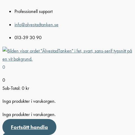
Hoppa
Professionell support
till
innehåll
info@alvestadtanken.se
013-39 30 90
0
0
Sub-Total:
0
kr
Inga produkter i varukorgen.
Inga produkter i varukorgen.
Fortsätt handla