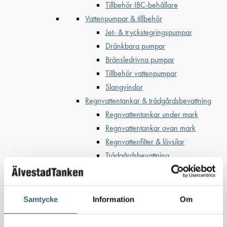
Tillbehör IBC-behållare
Vattenpumpar & tillbehör
Jet- & tryckstegringspumpar
Dränkbara pumpar
Bränsledrivna pumpar
Tillbehör vattenpumpar
Slangvindor
Regnvattentankar & trädgårdsbevattning
Regnvattentankar under mark
Regnvattentankar ovan mark
Regnvattenfilter & lövsilar
Trädgårdsbevattning
Bevattning & underhåll
Bufferttankar till växtskyddsspruta
Vattenplattformar
Samtycke
Information
Om
Vattenvagnar
Nödvattenutrustning