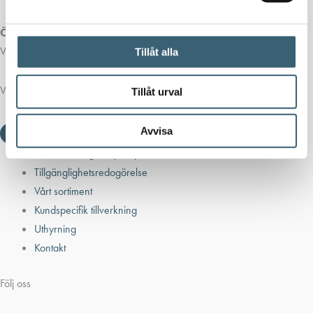
Öppettider butik:
Vardagar 07.00 - 16.00
Tillåt alla
Viktiga länkar
Tillåt urval
Avvisa
Villkor & integritetspolicy
Tillgänglighetsredogörelse
Vårt sortiment
Kundspecifik tillverkning
Uthyrning
Kontakt
Följ oss