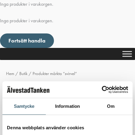
Inga produkter i varukorgen.
Inga produkter i varukorgen.
Fortsätt handla
Hem
/
Butik
/ Produkter märkta ”svirvel”
svirvel
Inga produkter hittades som motsvarar ditt val.
Samtycke
Information
Om
Denna webbplats använder cookies