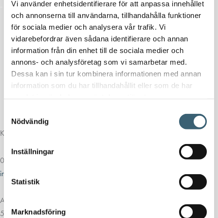
Vi använder enhetsidentifierare för att anpassa innehållet
och annonserna till användarna, tillhandahålla funktioner
för sociala medier och analysera vår trafik. Vi
vidarebefordrar även sådana identifierare och annan
information från din enhet till de sociala medier och
annons- och analysföretag som vi samarbetar med.
Dessa kan i sin tur kombinera informationen med annan
information som du har tillhandahållit eller som de har
samlat in när du har använt deras tjänster.
Samtyckesval
Nödvändig
Kontakt
Inställningar
013-39 30 90
info@alvestadtanken.se
Statistik
Algolgatan 7
Marknadsföring
583 30 Linköping