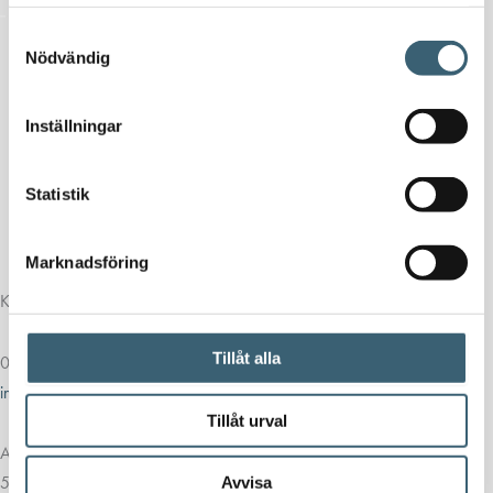
samlat in när du har använt deras tjänster.
Samtyckesval
Nödvändig
Inställningar
Statistik
Marknadsföring
Kontakt
Tillåt alla
013-39 30 90
info@alvestadtanken.se
Tillåt urval
Algolgatan 7
583 30 Linköping
Avvisa