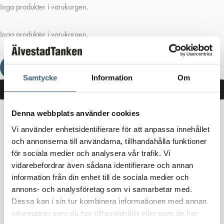
Inga produkter i varukorgen.
Inga produkter i varukorgen.
Fortsätt handla
Samtycke
Information
Om
Denna webbplats använder cookies
Hem
/
Butik
/ Produkter märkta ”tapkran anslutning”
Vi använder enhetsidentifierare för att anpassa innehållet
och annonserna till användarna, tillhandahålla funktioner
tapkran anslutning
för sociala medier och analysera vår trafik. Vi
vidarebefordrar även sådana identifierare och annan
Inga produkter hittades som motsvarar ditt val.
information från din enhet till de sociala medier och
annons- och analysföretag som vi samarbetar med.
Dessa kan i sin tur kombinera informationen med annan
information som du har tillhandahållit eller som de har