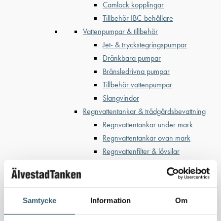
Camlock kopplingar
Tillbehör IBC-behållare
Vattenpumpar & tillbehör
Jet- & tryckstegringspumpar
Dränkbara pumpar
Bränsledrivna pumpar
Tillbehör vattenpumpar
Slangvindor
Regnvattentankar & trädgårdsbevattning
Regnvattentankar under mark
Regnvattentankar ovan mark
Regnvattenfilter & lövsilar
Trädgårdsbevattning
Bevattning & underhåll
Bufferttankar till växtskyddsspruta
Samtycke
Information
Om
Vattenplattformar
Vattenvagnar