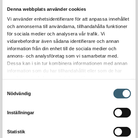
Nödvattenutrustning
Denna webbplats använder cookies
Oljeavskiljare & Fettavskiljare
Vi använder enhetsidentifierare för att anpassa innehållet
Specialsvetsade lagringstankar
och annonserna till användarna, tillhandahålla funktioner
Ståltankar för lagring, transport & process
för sociala medier och analysera vår trafik. Vi
vidarebefordrar även sådana identifierare och annan
AdBlue
information från din enhet till de sociala medier och
AdBluetankar
annons- och analysföretag som vi samarbetar med.
Dessa kan i sin tur kombinera informationen med annan
AdBlue transporttankar
information som du har tillhandahållit eller som de har
AdBluepumpar & tillbehör
samlat in när du har använt deras tjänster.
Diesel
Samtyckesval
Transporttankar Diesel
Nödvändig
Dieselpumpar & tillbehör
Dieseltankar 1200-9000 liter
Inställningar
Dieseltank reservdelar & tillbehör
Dieseltankar ADR 500-3000 liter
Oljetankar 200-9000 liter
Statistik