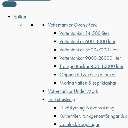
Vatten
Vattentankar Ovan Mark
Vattentankar 14-500 liter
Vattentankar 600-3000 liter
Vattentankar 3500-7000 liter
Vattentankar 9000-28000 liter
Transporttankar 400-10000 liter
Öppna kärl & koniska tankar
Marina vatten & septiktankar
Vattentankar Under Mark
Tankutrustning
Nivåstyrning & övervakning
Kulventiler, tankgenomföringar & d
Camlock kopplingar