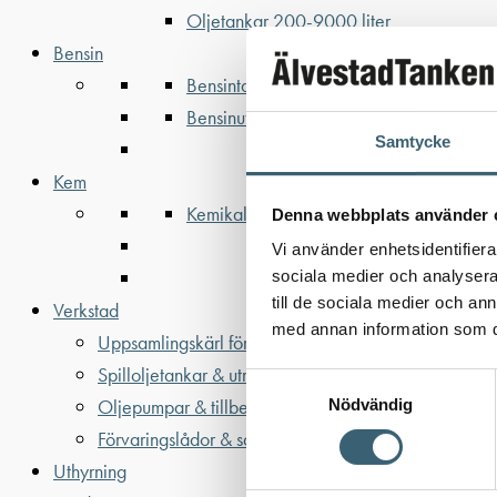
Oljetankar 200-9000 liter
Bensin
Bensintankar
Bensinutrustning
Samtycke
Kem
Kemikalietankar
Denna webbplats använder 
Vi använder enhetsidentifierar
sociala medier och analysera 
till de sociala medier och a
Verkstad
med annan information som du 
Uppsamlingskärl för fat & IBC
Spilloljetankar & utrustning
Samtyckesval
Oljepumpar & tillbehör
Nödvändig
Förvaringslådor & sandlådor
Uthyrning