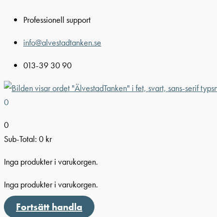
Hoppa
Professionell support
till
innehåll
info@alvestadtanken.se
013-39 30 90
0
0
Sub-Total:
0
kr
Inga produkter i varukorgen.
Inga produkter i varukorgen.
Fortsätt handla