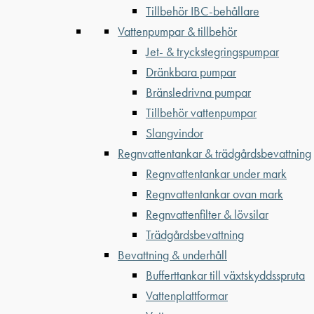
Tillbehör IBC-behållare
Vattenpumpar & tillbehör
Jet- & tryckstegringspumpar
Dränkbara pumpar
Bränsledrivna pumpar
Tillbehör vattenpumpar
Slangvindor
Regnvattentankar & trädgårdsbevattning
Regnvattentankar under mark
Regnvattentankar ovan mark
Regnvattenfilter & lövsilar
Trädgårdsbevattning
Bevattning & underhåll
Bufferttankar till växtskyddsspruta
Vattenplattformar