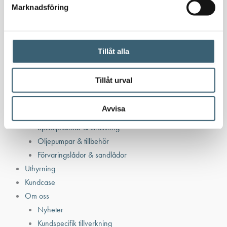
Bensintankar
Marknadsföring
Bensinutrustning
Kem
Tillåt alla
Kemikalietankar
Tillåt urval
Verkstad
Avvisa
Uppsamlingskärl för fat & IBC
Spilloljetankar & utrustning
Oljepumpar & tillbehör
Förvaringslådor & sandlådor
Uthyrning
Kundcase
Om oss
Nyheter
Kundspecifik tillverkning