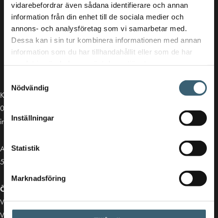
vidarebefordrar även sådana identifierare och annan
information från din enhet till de sociala medier och
annons- och analysföretag som vi samarbetar med.
Dessa kan i sin tur kombinera informationen med annan
information som du har tillhandahållit eller som de har
samlat in när du har använt deras tjänster.
Samtyckesval
Nödvändig
Kontakt
013-39 30 90
Inställningar
info@alvestadtanken.se
Algolgatan 7
Statistik
583 30 Linköping
Marknadsföring
Öppettider butik:
Vardagar 07.00 - 16.00
Viktiga länkar