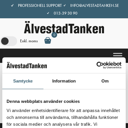
Hoppa
PROFESSIONELL SUPPORT
INFO@ALVESTADTANKEN.SE
till
013-39 30 90
innehåll
0
Exkl. moms
Hem
/
Butik
/ Produkter märkta ”urea”
Samtycke
Information
Om
urea
Denna webbplats använder cookies
Inga produkter hittades som motsvarar ditt val.
Vi använder enhetsidentifierare för att anpassa innehållet
och annonserna till användarna, tillhandahålla funktioner
för sociala medier och analysera vår trafik. Vi