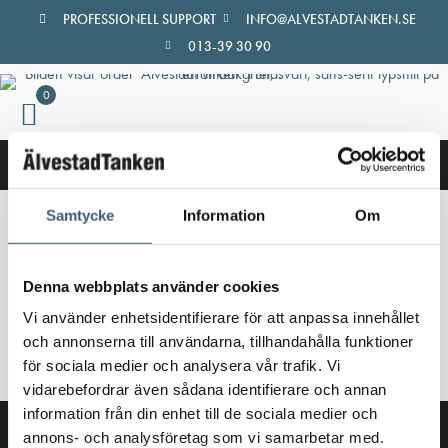
Hoppa
PROFESSIONELL SUPPORT
INFO@ALVESTADTANKEN.SE
till
013-39 30 90
innehåll
0
Samtycke
Information
Om
Hem
/
Butik
/ Produkter märkta ”Vattentank 5000L”
Vattentank 5000L
Denna webbplats använder cookies
Vi använder enhetsidentifierare för att anpassa innehållet
Inga produkter hittades som motsvarar ditt val.
och annonserna till användarna, tillhandahålla funktioner
för sociala medier och analysera vår trafik. Vi
vidarebefordrar även sådana identifierare och annan
information från din enhet till de sociala medier och
annons- och analysföretag som vi samarbetar med.