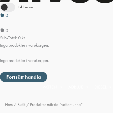
Exkl. moms
0
0
Sub-Total:
0
kr
Inga produkter i varukorgen.
Inga produkter i varukorgen.
Fortsätt handla
VATTEN
ADBLUE
DIESEL
Hem
/
Butik
/ Produkter märkta ”vattentunna”