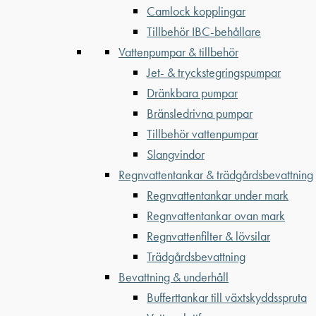
Camlock kopplingar
Tillbehör IBC-behållare
Vattenpumpar & tillbehör
Jet- & tryckstegringspumpar
Dränkbara pumpar
Bränsledrivna pumpar
Tillbehör vattenpumpar
Slangvindor
Regnvattentankar & trädgårdsbevattning
Regnvattentankar under mark
Regnvattentankar ovan mark
Regnvattenfilter & lövsilar
Trädgårdsbevattning
Bevattning & underhåll
Bufferttankar till växtskyddsspruta