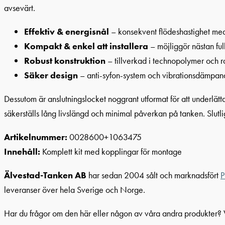
avsevärt.
Effektiv & energisnål
– konsekvent flödeshastighet me
Kompakt & enkel att installera
– möjliggör nästan ful
Robust konstruktion
– tillverkad i technopolymer och ro
Säker design
– anti-syfon-system och vibrationsdämpa
Dessutom är anslutningslocket noggrant utformat för att underlätta
säkerställs lång livslängd och minimal påverkan på tanken. Slutl
Artikelnummer:
0028600+1063475
Innehåll:
Komplett kit med kopplingar för montage
Älvestad-Tanken AB
har sedan 2004 sålt och marknadsfört
P
leveranser över hela Sverige och Norge.
Har du frågor om den här eller någon av våra andra produkter?