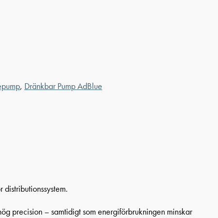
epump
,
Dränkbar Pump AdBlue
 distributionssystem.
hög precision – samtidigt som energiförbrukningen minskar