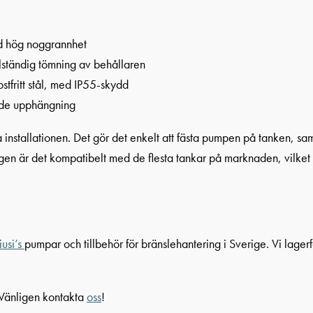
d hög noggrannhet
lständig tömning av behållaren
stfritt stål, med IP55-skydd
nde upphängning
 installationen. Det gör det enkelt att fästa pumpen på tanken, sam
igen är det kompatibelt med de flesta tankar på marknaden, vilket 
iusi’s
pumpar och tillbehör för bränslehantering i Sverige. Vi lager
 Vänligen kontakta
oss
!