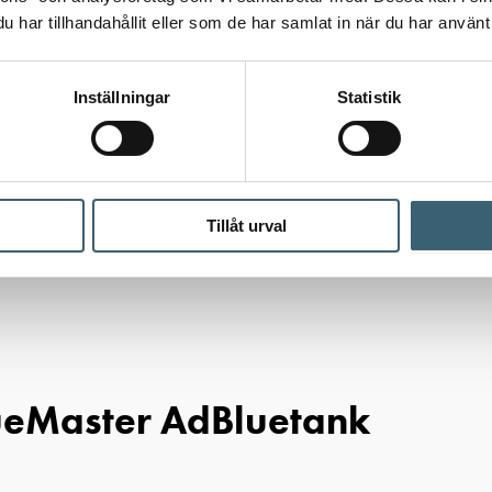
har tillhandahållit eller som de har samlat in när du har använt 
Inställningar
Statistik
Tillåt urval
lbehör
/ Pumpkit för montering i BlueMaster AdBluetank
lueMaster AdBluetank