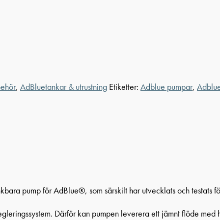
behör
,
AdBluetankar & utrustning
Etiketter:
Adblue pumpar
,
Adblu
bara pump för AdBlue®, som särskilt har utvecklats och testats för
regleringssystem. Därför kan pumpen leverera ett jämnt flöde med 