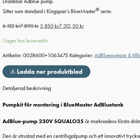
Dränkbar Adblue pump.
®-
Sitter som standard i Kingspan’s BlueMaster
serie.
6 312
kr
7 890
kr
5 850
kr
7 312,50
kr
I lager hos leverantör
Artikelnr:
0028600+1063475
Kategorier:
AdBluepumpar & till
Ladda ner produktblad
Detaljerad beskrivning
Pumpkit för montering i BlueMaster AdBluetank
AdBlue-pump 230V SQUALO35
är marknadens första dränk
Den är utrustad med en centrifugalpump och ett innovativt tryck