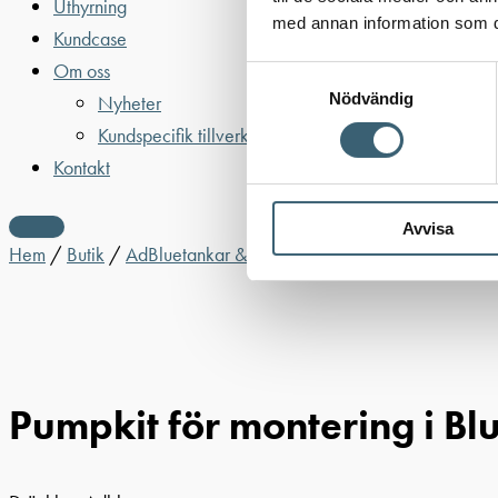
Uthyrning
med annan information som du 
Kundcase
Om oss
Samtyckesval
Nödvändig
Nyheter
Kundspecifik tillverkning
Kontakt
Avvisa
Hem
/
Butik
/
AdBluetankar & utrustning
/
AdBluepumpar & til
Pumpkit för montering i B