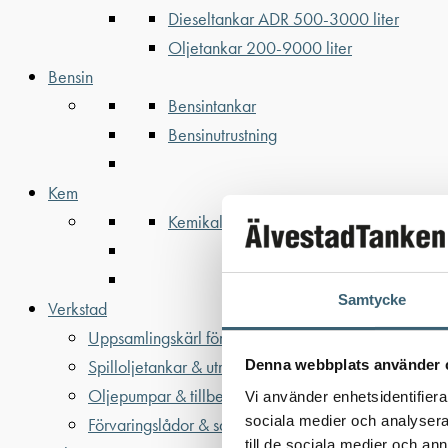
Dieseltankar ADR 500-3000 liter
Oljetankar 200-9000 liter
Bensin
Bensintankar
Bensinutrustning
Kem
Kemikalietankar
Samtycke
Verkstad
Uppsamlingskärl för fat & IBC
Spilloljetankar & utrustning
Denna webbplats använder 
Oljepumpar & tillbehör
Vi använder enhetsidentifierar
sociala medier och analysera 
Förvaringslådor & sandlådor
till de sociala medier och a