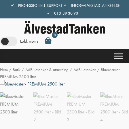
Hoppa
PROFESSIONELL SUPPORT
INFO@ALVESTADTANKEN.SE
till
013-39 30 90
innehåll
0
Exkl. moms
Hem
/
Butik
/
AdBluetankar & utrustning
/
AdBluetankar
/ BlueMaster-
PREMIUM 2500 liter