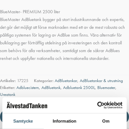
BlueMaster- PREMIUM 2500 liter
BlueMaster AdBluetank bygger på stort industrikunnande och expertis,
det gör det möjligt att förse marknaden med ett av de mest robusta och
pålitliga systemen för lagring av AdBlue som finns. Våra alternativ för
bulklagring ger förträfflig utdelning på investeringen och den kontroll
som behövs för alla verksamheter, samtidigt som de säkrar AdBlues
renhet och uppfyller nationella och internationella standarder.
Artikelnr:
17225
Kategorier:
AdBluetankar
,
AdBluetankar & utrustning
Etiketter:
Adbluecistern
,
AdBluetank
,
Adbluetank 2500L
,
Bluemaster
,
Ureatank
Ladda ner produktblad
Samtycke
Information
Om