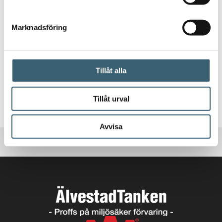
ADBLUEPUMPAR & TILLBEHÖR
Marknadsföring
Pumpkit för montering i BlueMaster AdBluetank
6 312
kr
5 850
kr
Tillåt alla
Tillåt urval
Läs mer
Avvisa