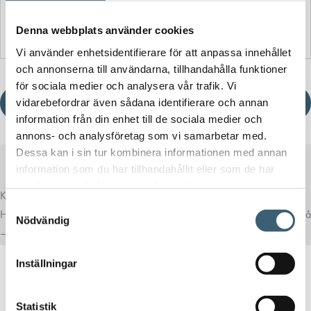
Detaljerad beskrivning
Denna webbplats använder cookies
Vi använder enhetsidentifierare för att anpassa innehållet
och annonserna till användarna, tillhandahålla funktioner
för sociala medier och analysera vår trafik. Vi
Ladda ner produktblad
vidarebefordrar även sådana identifierare och annan
information från din enhet till de sociala medier och
annons- och analysföretag som vi samarbetar med.
Dessa kan i sin tur kombinera informationen med annan
information som du har tillhandahållit eller som de har
samlat in när du har använt deras tjänster.
Komplettera med rätt tillval
Samtyckesval
Här har vi samlat produkter som ofta passar bra ihop med det du tittar på
Nödvändig
– för en mer komplett lösning.
Inställningar
Statistik