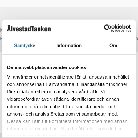
Komplettera med rätt tillval
Här har vi samlat produkter som ofta passar bra ihop med det du tittar på
Samtycke
Information
Om
– för en mer komplett lösning.
Denna webbplats använder cookies
DIESELPUMPAR
Vi använder enhetsidentifierare för att anpassa innehållet
DIESELPUMP 24/12V PANTHER pumppaket
och annonserna till användarna, tillhandahålla funktioner
för sociala medier och analysera vår trafik. Vi
6 372
kr
4 299
kr
vidarebefordrar även sådana identifierare och annan
information från din enhet till de sociala medier och
annons- och analysföretag som vi samarbetar med.
Köp nu!
Dessa kan i sin tur kombinera informationen med annan
information som du har tillhandahållit eller som de har
samlat in när du har använt deras tjänster.