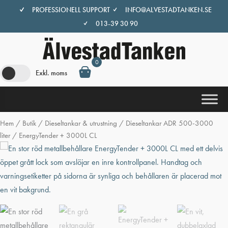
Hoppa
PROFESSIONELL SUPPORT
INFO@ALVESTADTANKEN.SE
till
013-39 30 90
innehåll
0
Exkl. moms
Hem
/
Butik
/
Dieseltankar & utrustning
/
Dieseltankar ADR 500-3000
liter
/ EnergyTender + 3000L CL