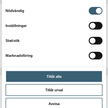
Samtyckesval
Nödvändig
DIESELPUMPAR & TILLBEHÖR
Inställningar
Dieselfilter Bensinfilter 70 l/min
500
kr
Statistik
Marknadsföring
Köp nu!
Tillåt alla
Tillåt urval
Avvisa