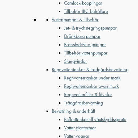
Camlock kopplingar
Tillbehör IBC-behållare
Vattenpumpar & tillbehör
Jet- & tryckstegringspumpar
Dränkbara pumpar
Bränsledrivna pumpar
Tillbehör vattenpumpar
Slangvindor
Regnvattentankar & trädgårdsbevattning
Regnvattentankar under mark
Regnvattentankar ovan mark
Regnvattenfilter & lövsilar
Trädgårdsbevattning
Bevattning & underhåll
Bufferttankar till växtskyddsspruta
Vattenplattformar
Vattenvagnar