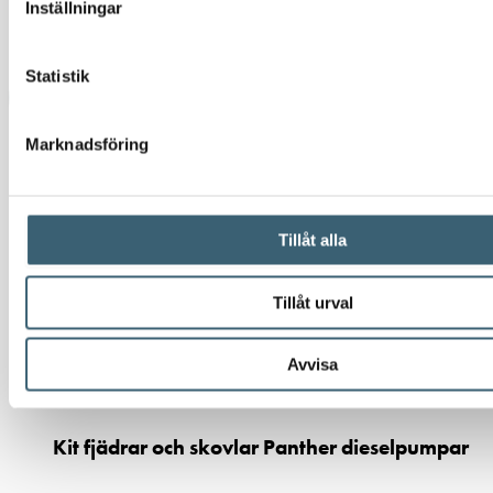
Inställningar
Öppna PDF:
📄
Manual
PDF
3,3 MB
Ladda ner fil:
Ladda ner
Statistik
Ladda ner produktblad
Marknadsföring
Komplettera med rätt tillval
Här har vi samlat produkter som ofta passar bra ihop med det du tittar
Tillåt alla
på – för en mer komplett lösning.
Tillåt urval
Avvisa
Dieseltankar & utrustning
Kit fjädrar och skovlar Panther dieselpumpar