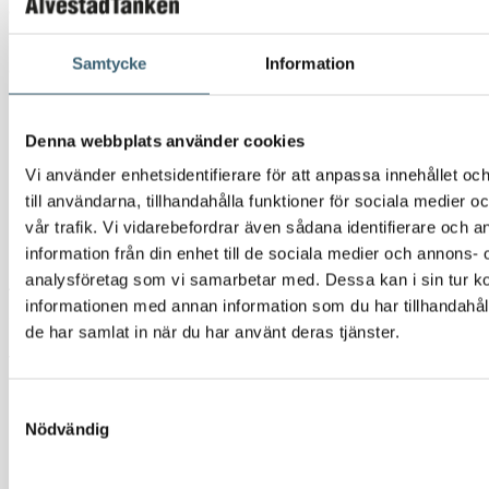
dispensering. Dessutom kan pumpen ge en flödeshastighet på upp till
90 l/min. Skovelpumpen har en rotor av sintrat stål och skovlar av
Samtycke
Information
acetalharts.
Tack vare detta och en induktionsmotor med aluminiumhölje passar
pumpen för kontinuerliga cykler upp till 30 minuter. Detta ger en
Denna webbplats använder cookies
pålitlig och hållbar kvalitetsprodukt.
Vi använder enhetsidentifierare för att anpassa innehållet o
till användarna, tillhandahålla funktioner för sociala medier 
Slutligen skyddar det termiska överbelastningsskyddet motorn om den
vår trafik. Vi vidarebefordrar även sådana identifierare och 
belastas för hår
information från din enhet till de sociala medier och annons- 
analysföretag som vi samarbetar med. Dessa kan i sin tur 
Älvestad-Tanken AB
är
PIUSI
återförsäljare och lagerför ett stort
informationen med annan information som du har tillhandahåll
sortiment av pumpar och tillbehör för diesel, AdBlue och olja.
de har samlat in när du har använt deras tjänster.
Välkommen att
kontakta
oss om ni har några frågor om den här eller
någon annan produkt.
Samtyckesval
Nödvändig
Produktblad
Dokument
Typ
Storlek
Ladda ner