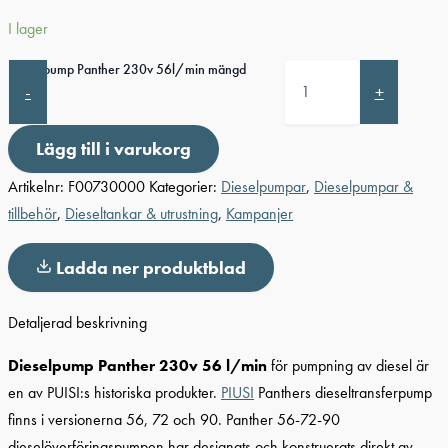
I lager
Dieselpump Panther 230v 56l/min mängd
-
+
Lägg till i varukorg
Artikelnr:
F00730000
Kategorier:
Dieselpumpar
,
Dieselpumpar &
tillbehör
,
Dieseltankar & utrustning
,
Kampanjer
Ladda ner produktblad
Detaljerad beskrivning
Dieselpump Panther 230v 56 l/min
för pumpning av diesel är
en av PUISI:s historiska produkter.
PIUSI
Panthers dieseltransferpump
finns i versionerna 56, 72 och 90. Panther 56-72-90
dieselöverföringspumpen har designats och konstruerats direkt av