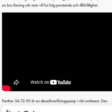
en bra lösning när man vill ha hög prestanda och tillförlitlighet.
Panther 56-72-90 är en dieselöverföringspump i vårt sortiment. Den
har en by-pass-ventil som gör att man kan justera flödet under