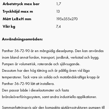
Arbetstryck max bar
1,7
Tryckhöjd max m
13
Mått LxBxH mm
195x355x270
Vikt kg
7,4
Användningsområden:
Panther 56-72-90 är en mångsidig dieselpump. Den kan användas
inom bland annat fordon, transport, jordbruk, verkstad och bygg.
Pumpen är volumetrisk, roterande och självsugande.
Dessutom har den hög tätning och är pålitlig även vid låga
temperaturer. Tack vare sin solida och motståndskraftiga kropp är
Panther 56-72-90 lätt att installera.
Den passar både i dieselautomater och fasta
bränsleöverföringssystem, samt andra industriella applikationer.
Sammanfattningsvis gör den kompakta gjutjärnsstrukturen pumpen till