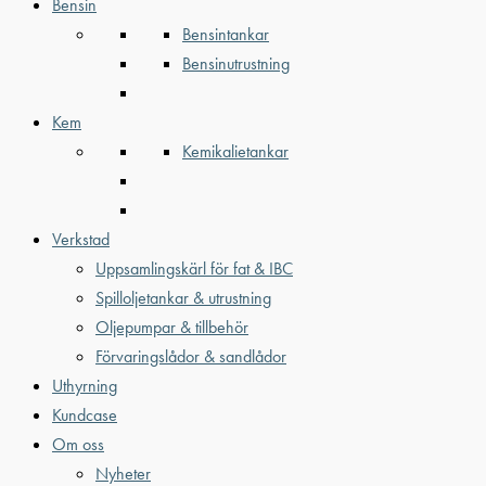
Bensin
Bensintankar
Bensinutrustning
Kem
Kemikalietankar
Verkstad
Uppsamlingskärl för fat & IBC
Spilloljetankar & utrustning
Oljepumpar & tillbehör
Förvaringslådor & sandlådor
Uthyrning
Kundcase
Om oss
Nyheter