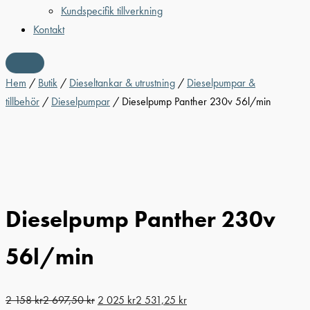
Kundspecifik tillverkning
Kontakt
Hem
/
Butik
/
Dieseltankar & utrustning
/
Dieselpumpar &
tillbehör
/
Dieselpumpar
/ Dieselpump Panther 230v 56l/min
Dieselpump Panther 230v
56l/min
2 158
kr
2 697,50
kr
2 025
kr
2 531,25
kr