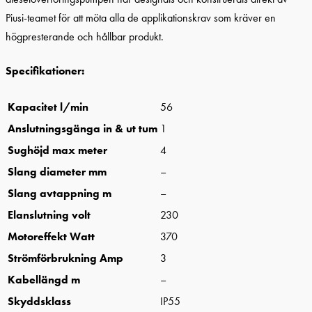
Piusi-teamet för att möta alla de applikationskrav som kräver en
högpresterande och hållbar produkt.
Specifikationer:
Kapacitet l/min
56
Anslutningsgänga in & ut tum
1
Sughöjd max meter
4
Slang diameter mm
–
Slang avtappning m
–
Elanslutning volt
230
Motoreffekt Watt
370
Strömförbrukning Amp
3
Kabellängd m
–
Skyddsklass
IP55