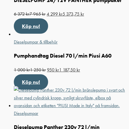
DIESELPUMP 24/12V PANTHER pumppaket
6 372
kr
7 965
kr
4 299
kr
5 373,75
kr
Köp nu!
Dieselpumpar & tillbehör
Pumphandtag Diesel 70 l/min Piusi A60
1 000
kr
1 250
kr
950
kr
1 187,50
kr
Köp nu!
Dieselpumpar
Dieselpump Panther 230v 72 l/min