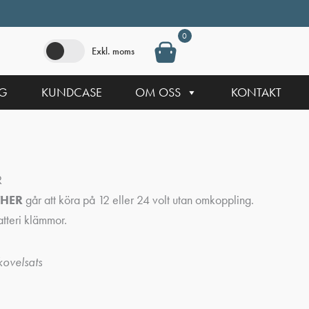
0
Exkl. moms
NG
KUNDCASE
OM OSS
KONTAKT
R
THER
går att köra på 12 eller 24 volt utan omkoppling.
tteri klämmor.
ovelsats