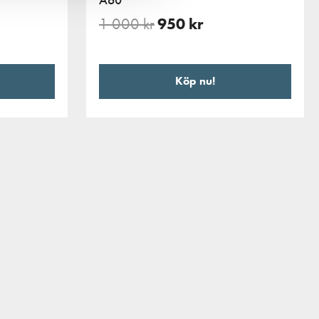
1 000
kr
950
kr
Köp nu!