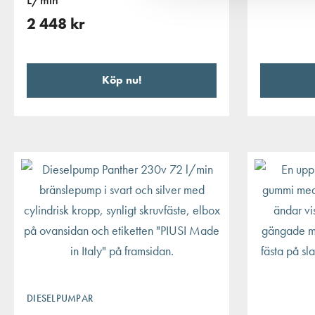
2 448
kr
Köp nu!
DIESELPUMPAR