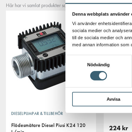
Här har vi samlat produkter som ofta passar bra ihop med det du
Denna webbplats använder 
Vi använder enhetsidentifierar
sociala medier och analysera 
till de sociala medier och a
med annan information som du 
Samtyckesval
Nödvändig
DIESELTANK
Kit fjädra
Avvisa
dieselpum
DIESELPUMPAR & TILLBEHÖR
Flödesmätare Diesel Piusi K24 120
224
kr
L/min