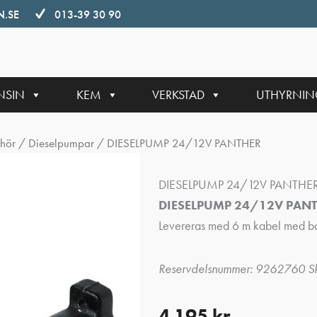
.SE
013-39 30 90
NSIN
KEM
VERKSTAD
UTHYRNI
ehör
/
Dieselpumpar
/ DIESELPUMP 24/12V PANTHER
DIESELPUMP 24/12V PANTHE
DIESELPUMP 24/12V PAN
Levereras med 6 m kabel med ba
Reservdelsnummer: 9262760 Sk
4 195
kr