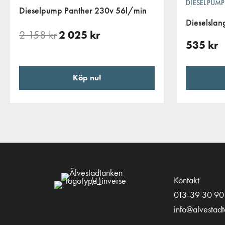
DIESELPUMP
Dieselpump Panther 230v 56l/min
Dieselslan
2 158
kr
2 025
kr
535
kr
Köp nu!
Kontakt
013-39 30 90
info@alvestad