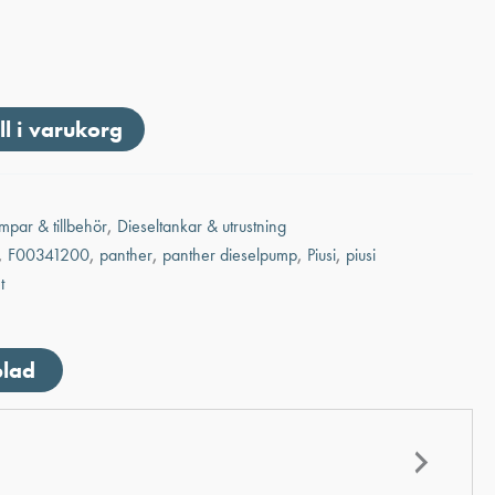
ll i varukorg
mpar & tillbehör
,
Dieseltankar & utrustning
,
F00341200
,
panther
,
panther dieselpump
,
Piusi
,
piusi
t
blad