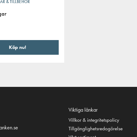
AR & TILLBEHÖR
gar
Köp nu!
Viktiga länkar
Villkor & integritetspolicy
tanken.se
Tillgänglighetsredogörelse
Vårt sortiment