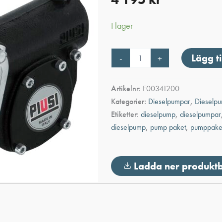
I lager
DIESELPUMP
Lägg ti
-
+
24/12V
PANTHER
mängd
Artikelnr:
F00341200
Kategorier:
Dieselpumpar
,
Dieselpu
Etiketter:
dieselpump
,
dieselpumpar
dieselpump
,
pump paket
,
pumppake
Ladda ner produkt