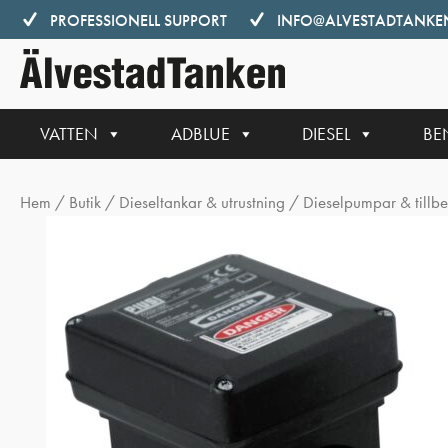
Hoppa
PROFESSIONELL SUPPORT
INFO@ALVESTADTANKEN
till
innehåll
VATTEN
ADBLUE
DIESEL
BE
Hem
/
Butik
/
Dieseltankar & utrustning
/
Dieselpumpar & tillb