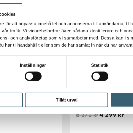
 tittar på – för en mer komplett lösning.
cookies
e för att anpassa innehållet och annonserna till användarna, tillh
DIESELPUMPAR
vår trafik. Vi vidarebefordrar även sådana identifierare och anna
nnons- och analysföretag som vi samarbetar med. Dessa kan i sin
har tillhandahållit eller som de har samlat in när du har använt 
Inställningar
Statistik
DIESELPUMP 24/12V PA
AR & UTRUSTNING
pumppaket
r och skovlar Panther
Tillåt urval
par
6 372
kr
4 299
kr