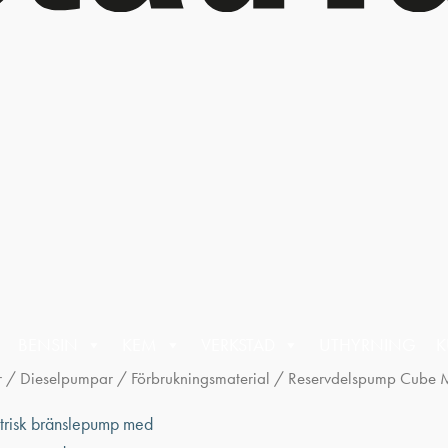
BENSIN
KEM
VERKSTAD
UTHYRNING
K
r
/
Dieselpumpar
/
Förbrukningsmaterial
/ Reservdelspump Cube