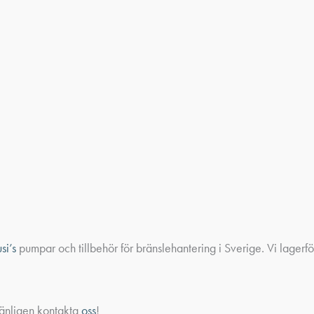
usi’s
pumpar och tillbehör för bränslehantering i Sverige. Vi lagerf
Vänligen kontakta
oss
!