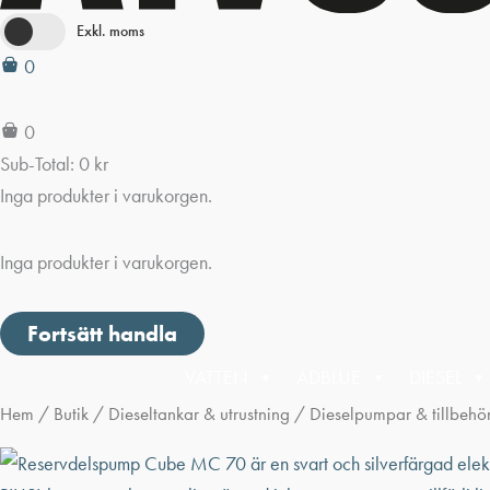
Exkl. moms
0
0
Sub-Total:
0
kr
Inga produkter i varukorgen.
Inga produkter i varukorgen.
Fortsätt handla
VATTEN
ADBLUE
DIESEL
Hem
/
Butik
/
Dieseltankar & utrustning
/
Dieselpumpar & tillbehö