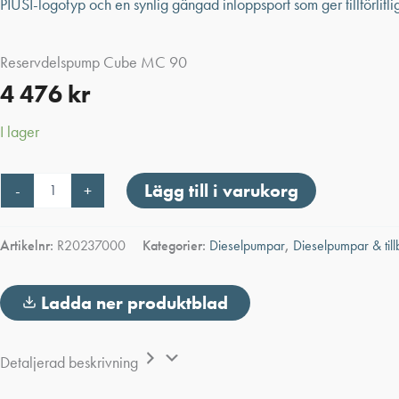
Reservdelspump Cube MC 90
4 476
kr
I lager
Reservdelspump
Lägg till i varukorg
-
+
Cube
MC
90
Artikelnr:
R20237000
Kategorier:
Dieselpumpar
,
Dieselpumpar & til
mängd
Ladda ner produktblad
Detaljerad beskrivning