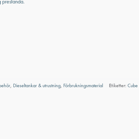
lbehör
,
Dieseltankar & utrustning
,
Förbrukningsmaterial
Etiketter:
Cube