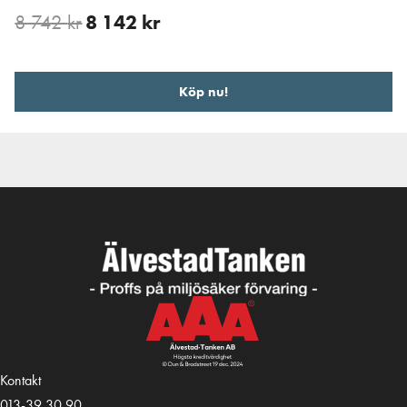
8 742
kr
8 142
kr
Köp nu!
Kontakt
013-39 30 90