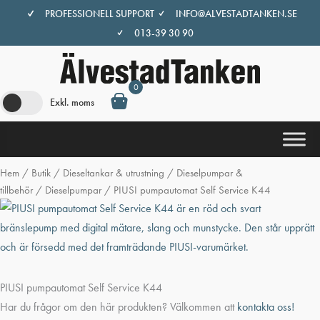
Hoppa
PROFESSIONELL SUPPORT
INFO@ALVESTADTANKEN.SE
till
013-39 30 90
innehåll
0
Exkl. moms
Hem
/
Butik
/
Dieseltankar & utrustning
/
Dieselpumpar &
tillbehör
/
Dieselpumpar
/ PIUSI pumpautomat Self Service K44
PIUSI pumpautomat Self Service K44
Har du frågor om den här produkten? Välkommen att
kontakta oss!